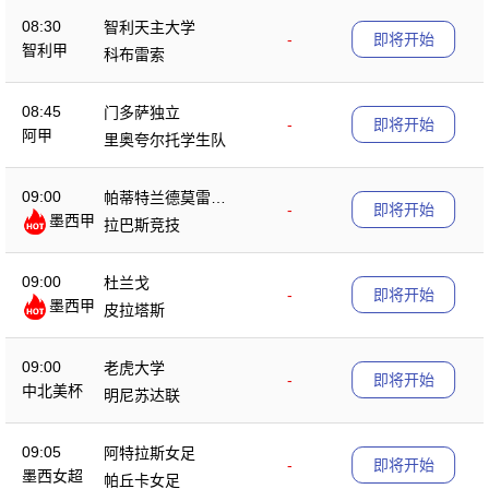
08:30
智利天主大学
-
即将开始
智利甲
科布雷索
08:45
门多萨独立
-
即将开始
阿甲
里奥夸尔托学生队
09:00
帕蒂特兰德莫雷洛
-
即将开始
墨西甲
斯
拉巴斯竞技
09:00
杜兰戈
-
即将开始
墨西甲
皮拉塔斯
09:00
老虎大学
-
即将开始
中北美杯
明尼苏达联
09:05
阿特拉斯女足
-
即将开始
墨西女超
帕丘卡女足