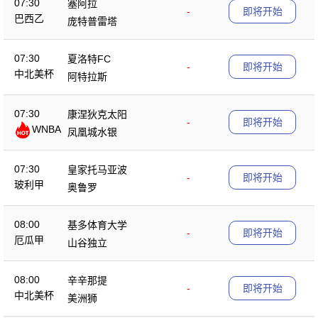
07:30
塞阿拉
-
即将开始
巴西乙
庞特普雷塔
07:30
夏洛特FC
-
即将开始
中北美杯
阿特拉斯
07:30
康涅狄克太阳
-
即将开始
WNBA
凤凰城水银
07:30
皇家托马亚波
-
即将开始
玻利甲
奥鲁罗
08:00
基多体育大学
-
即将开始
厄瓜甲
山谷独立
08:00
辛辛那提
-
即将开始
中北美杯
美洲狮