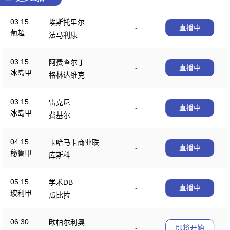
03:15
埃斯托里尔
-
直播中
葡超
法马利康
03:15
阿费查尔丁
-
直播中
冰岛甲
格林达维克
03:15
雷克尼
-
直播中
冰岛甲
费基尔
04:15
卡哈马卡商业联
-
直播中
秘鲁甲
库斯科
05:15
学术DB
-
直播中
玻利甲
瓜比拉
06:30
欧帕尔利奥
-
即将开始