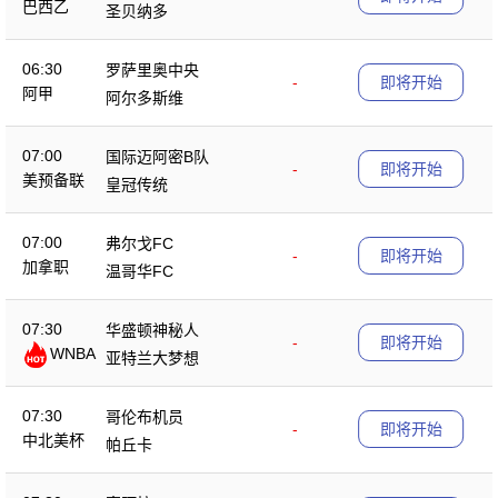
巴西乙
圣贝纳多
06:30
罗萨里奥中央
-
即将开始
阿甲
阿尔多斯维
07:00
国际迈阿密B队
-
即将开始
美预备联
皇冠传统
07:00
弗尔戈FC
-
即将开始
加拿职
温哥华FC
07:30
华盛顿神秘人
-
即将开始
WNBA
亚特兰大梦想
07:30
哥伦布机员
-
即将开始
中北美杯
帕丘卡