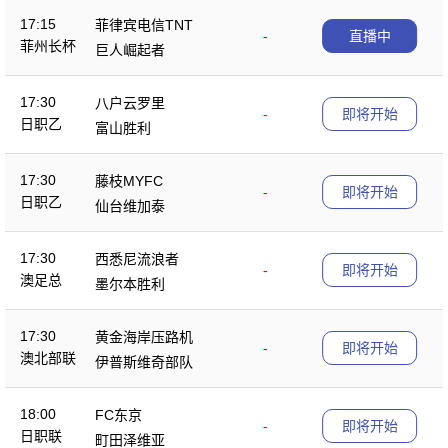
17:15
菲律宾电信TNT
-
直播中
菲州长杯
巨人崛起者
17:30
八户云罗里
-
即将开始
日职乙
富山胜利
17:30
藤枝MYFC
-
即将开始
日职乙
仙台维加泰
17:30
西悉尼流浪者
-
即将开始
澳足总
墨尔本胜利
17:30
黄金海岸压路机
-
即将开始
澳北部联
伊普斯维奇部队
18:00
FC东京
-
即将开始
日职联
町田泽维亚