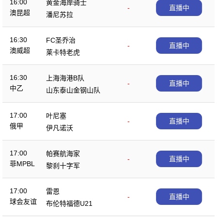
16:00
黄金海岸骑士
-
直播中
澳昆超
潘尼苏拉
16:30
FC圣乔治
-
直播中
澳威超
莱卡特老虎
16:30
上海海港B队
-
直播中
中乙
山东泰山金钢山队
17:00
叶尼塞
-
直播中
俄甲
伊凡诺沃
17:00
帕赛航海家
-
直播中
菲MPBL
黎刹十字军
17:00
雷恩
-
直播中
球会友谊
布伦特福德U21