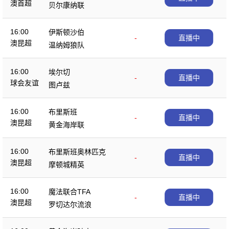
澳首超
贝尔康纳联
16:00
伊斯顿沙伯
-
直播中
澳昆超
温纳姆狼队
16:00
埃尔切
-
直播中
球会友谊
图卢兹
16:00
布里斯班
-
直播中
澳昆超
黄金海岸联
16:00
布里斯班奥林匹克
-
直播中
澳昆超
摩顿城精英
16:00
魔法联合TFA
-
直播中
澳昆超
罗切达尔流浪