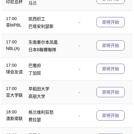
印尼总杯
马兰
17:00
凯西织工
-
即将开始
菲MPBL
巴塔安利瑟斯
17:00
东南墨尔本凤凰
-
即将开始
NBL(A)
日本B聯賽聯隊
17:00
巴蜀府
-
即将开始
球会友谊
丁加奴
17:00
早稻田大学
-
即将开始
亚大学联
高丽大学
18:00
格兰维利狂怒
-
即将开始
澳新南联
费拉瑟