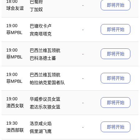
18:00
巴蜀府
-
即将开始
球会友谊
丁加奴
19:00
巴塘坎卡卢
-
即将开始
菲MPBL
宾南塔塔克
19:00
巴西兰维瓦领航
-
即将开始
菲MPBL
巴科洛德土蕃
19:00
巴西兰维瓦领航
-
即将开始
菲MPBL
帕拉纳克爱国者队
19:00
华威参议员女篮
-
即将开始
澳西女联
君达乐灰狼女篮
19:30
洛京咸火焰
-
即将开始
澳西部联
佩里湖飞鹰