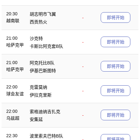
20:30
胡志明市飞翼
-
即将开始
越南联
西贡热火
21:00
沙克特
-
即将开始
哈萨克甲
卡斯比阿克套B队
21:00
阿克托比B队
-
即将开始
哈萨克甲
伊基巴斯图特
22:00
克雷莫纳
-
即将开始
球会友谊
伊拉克里斯
22:00
索格迪纳吉扎克
-
即将开始
乌兹超
安集延
22:30
波里索夫巴特B队
-
即将开始