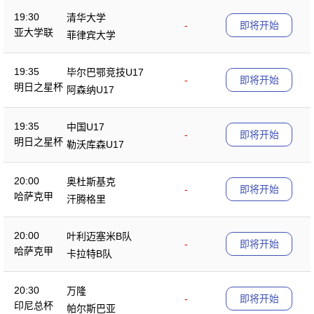
19:30
清华大学
-
即将开始
亚大学联
菲律宾大学
19:35
毕尔巴鄂竞技U17
-
即将开始
明日之星杯
阿森纳U17
19:35
中国U17
-
即将开始
明日之星杯
勒沃库森U17
20:00
奥杜斯基克
-
即将开始
哈萨克甲
汗腾格里
20:00
叶利迈塞米B队
-
即将开始
哈萨克甲
卡拉特B队
20:30
万隆
-
即将开始
印尼总杯
帕尔斯巴亚