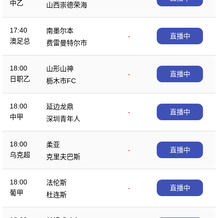
中乙
山西崇德荣海
17:40
南墨尔本
-
直播中
澳足总
费雷曼特尔市
18:00
山形山神
-
直播中
日职乙
枥木市FC
18:00
延边龙鼎
-
直播中
中甲
深圳青年人
18:00
柔亚
-
直播中
乌克超
克里夫巴斯
18:00
法伦斯
-
直播中
葡甲
杜连斯