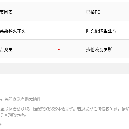
-
美因茨
巴黎FC
-
莫斯科火车头
阿克伦陶里亚蒂
-
吉奥里
费伦茨瓦罗斯
清_英超视频直播无插件
过互联网合法获取，确保您的观赛体验无忧。若您发现任何侵权问题，请
事直播的乐趣。
图