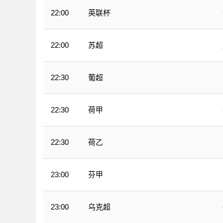
英联杯
22:00
苏超
22:00
葡超
22:30
荷甲
22:30
荷乙
22:30
芬甲
23:00
乌克超
23:00