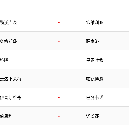
-
勒沃库森
塞维利亚
-
奥格斯堡
萨索洛
-
科隆
皇家社会
-
云达不莱梅
帕德博恩
-
伊普斯维奇
巴列卡诺
-
伯恩利
诺茨郡