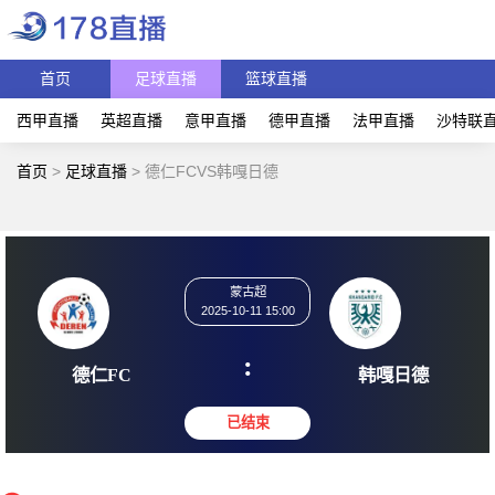
首页
足球直播
篮球直播
西甲直播
英超直播
意甲直播
德甲直播
法甲直播
沙特联
首页
>
足球直播
>
德仁FCVS韩嘎日德
蒙古超
2025-10-11 15:00
:
德仁FC
韩嘎