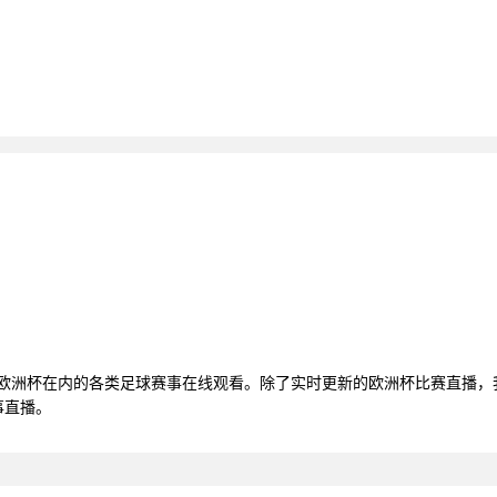
括欧洲杯在内的各类足球赛事在线观看。除了实时更新的欧洲杯比赛直播
事直播。