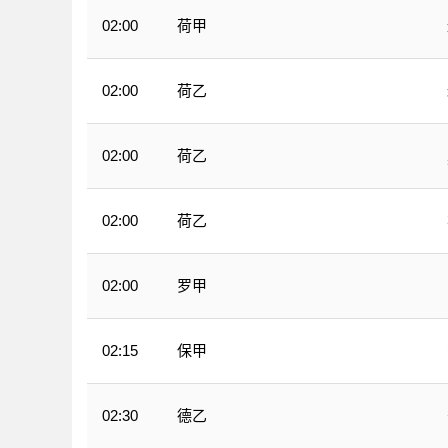
荷甲
02:00
荷乙
02:00
荷乙
02:00
荷乙
02:00
罗甲
02:00
保甲
02:15
德乙
02:30