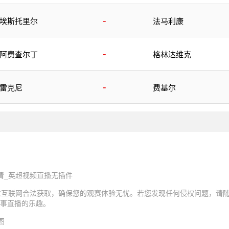
-
埃斯托里尔
法马利康
-
阿费查尔丁
格林达维克
-
雷克尼
费基尔
清_英超视频直播无插件
过互联网合法获取，确保您的观赛体验无忧。若您发现任何侵权问题，请
事直播的乐趣。
图