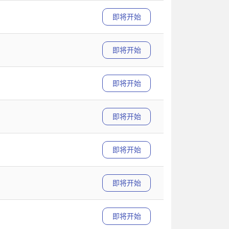
即将开始
即将开始
即将开始
即将开始
即将开始
即将开始
即将开始