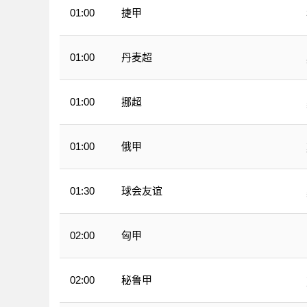
捷甲
01:00
丹麦超
01:00
挪超
01:00
俄甲
01:00
球会友谊
01:30
匈甲
02:00
秘鲁甲
02:00