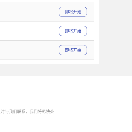
即将开始
即将开始
即将开始
随时与我们联系，我们将尽快处