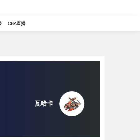
播
CBA直播
瓦哈卡