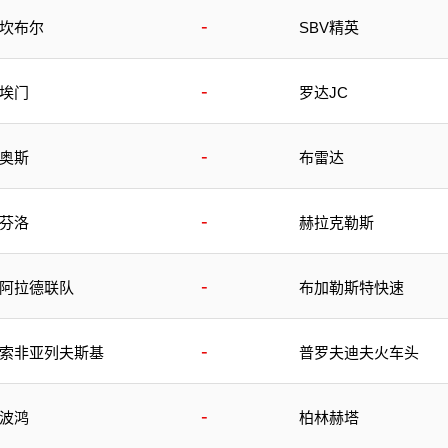
-
坎布尔
SBV精英
-
埃门
罗达JC
-
奥斯
布雷达
-
芬洛
赫拉克勒斯
-
阿拉德联队
布加勒斯特快速
-
索非亚列夫斯基
普罗夫迪夫火车头
-
波鸿
柏林赫塔