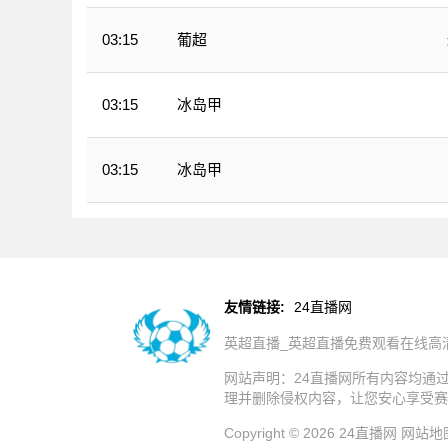
葡超
03:15
冰岛甲
03:15
冰岛甲
03:15
友情链接:
24直播网
英超直播_英超直播免费观看在线高
网站声明：24直播网所有内容均通
理并删除侵权内容，让您安心享受赛
Copyright © 2026 24直播网
网站地