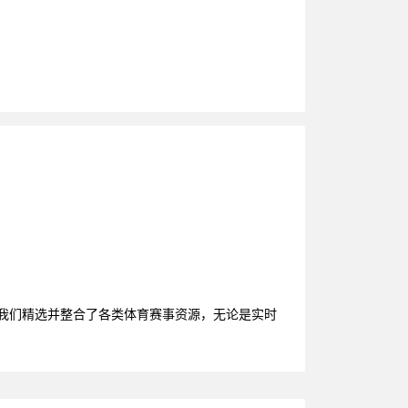
，我们精选并整合了各类体育赛事资源，无论是实时