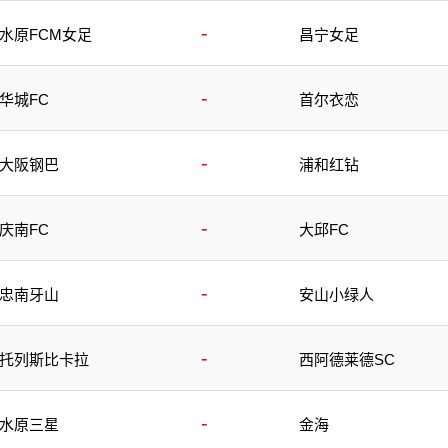
-
水原FCM女足
昌宁女足
-
华城FC
首尔衣恋
-
大阪钢巴
浦和红钻
-
庆南FC
大邱FC
-
忠南牙山
安山小绿人
-
托列斯比卡拉
西阿德莱德SC
-
水原三星
金海