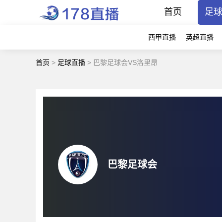
首页
足
西甲直播
英超直播
首页
>
足球直播
>
巴黎足球会VS洛里昂
巴黎足球会