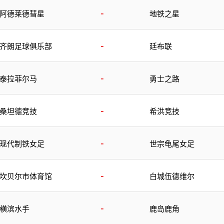
-
阿德莱德彗星
地铁之星
-
齐朗足球俱乐部
廷布联
-
泰拉菲尔马
勇士之路
-
桑坦德竞技
希洪竞技
-
现代制铁女足
世宗龟尾女足
-
坎贝尔市体育馆
白城伍德维尔
-
横滨水手
鹿岛鹿角