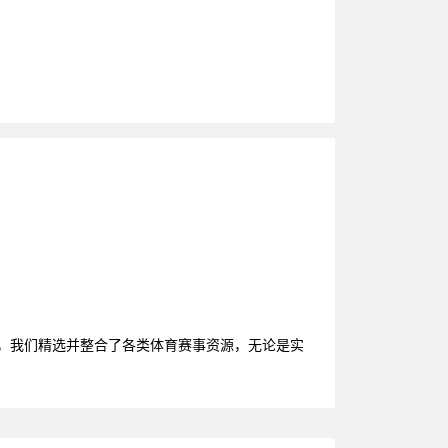
播，我们精选并整合了各类体育赛事资源，无论是实