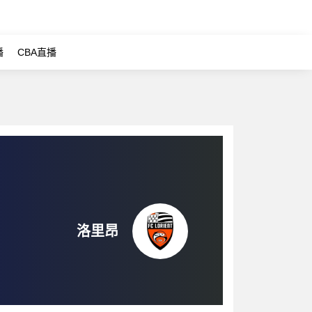
播
CBA直播
洛里昂