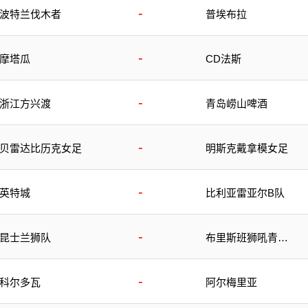
-
波特兰伐木者
普埃布拉
-
摩塔瓜
CD法斯
-
浙江方兴渡
青岛崂山啤酒
-
贝雷达比历克女足
明斯克戴拿模女足
-
英特城
比利亚雷亚尔B队
-
昆士兰狮队
布里斯班狮吼青年
队
-
科尔多瓦
阿尔梅里亚