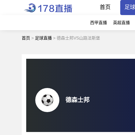
首页
足
西甲直播
英超直播
首页
>
足球直播
>
德森士邦VS山路法斯堡
德森士邦