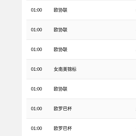
欧协联
01:00
欧协联
01:00
欧协联
01:00
女南美锦标
01:00
欧协联
01:00
欧罗巴杯
01:00
欧罗巴杯
01:00