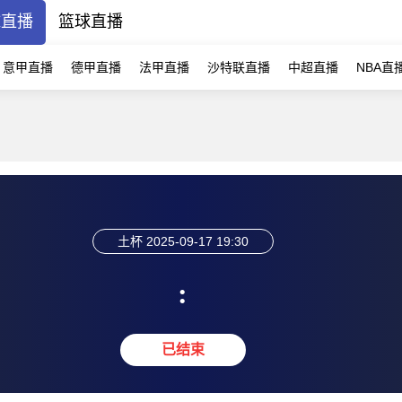
球直播
篮球直播
意甲直播
德甲直播
法甲直播
沙特联直播
中超直播
NBA直
土杯
2025-09-17 19:30
:
已结束