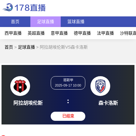
首页
足球直播
篮球直播
西甲直播
英超直播
意甲直播
德甲直播
法甲直播
沙特联
首页
>
足球直播
>
阿拉胡埃伦斯VS森卡洛斯
哥斯甲
2025-09-17 10:00
:
阿拉胡埃伦斯
森卡