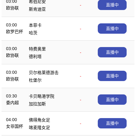
03:00
希伯尼安
-
直播中
欧协联
斯肯迪亚
03:00
本菲卡
-
直播中
欧罗巴杯
哈茨
03:00
特费奥里
-
直播中
欧协联
德利塔
03:00
贝尔格莱德游击
-
直播中
欧协联
杜堡尔
03:30
卡贝略港学院
-
直播中
委内超
加拉加斯
04:00
佛得角女足
-
直播中
女非国杯
喀麦隆女足