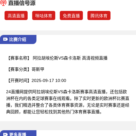
已结束
高清直播
咪咕体育
免费直播
腾讯体育
比赛介绍
【赛事名称】
阿拉胡埃伦斯VS森卡洛斯 高清视频直播
【赛事分类】
哥斯甲
【开赛时间】
2025-09-17 10:00
24直播网提供阿拉胡埃伦斯VS森卡洛斯赛事高清直播，还包括欧
洲杯在内的各类足球赛事在线观看。除了实时更新的欧洲杯比赛直
播，我们精选并整合了各类体育赛事资源，无论是实时赛事还是经
典回顾，都能让您轻松找到其他热门体育赛事直播。
更多直播