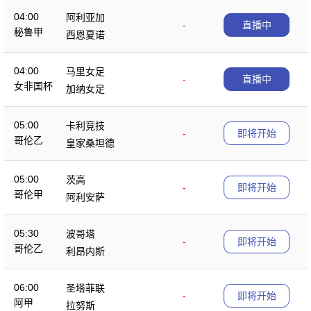
04:00
阿利亚加
-
直播中
秘鲁甲
西恩夏诺
04:00
马里女足
-
直播中
女非国杯
加纳女足
05:00
卡利竞技
-
即将开始
哥伦乙
皇家桑坦德
05:00
茨高
-
即将开始
哥伦甲
阿利安萨
05:30
波哥塔
-
即将开始
哥伦乙
利昂内斯
06:00
圣塔菲联
-
即将开始
阿甲
拉努斯