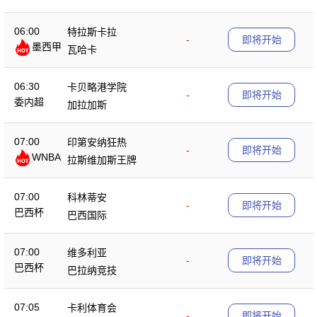
06:00
特拉斯卡拉
-
即将开始
墨西甲
瓦哈卡
06:30
卡贝略港学院
-
即将开始
委内超
加拉加斯
07:00
印第安纳狂热
-
即将开始
WNBA
拉斯维加斯王牌
07:00
科林蒂安
-
即将开始
巴西杯
巴西国际
07:00
维多利亚
-
即将开始
巴西杯
巴拉纳竞技
07:05
卡利体育会
-
即将开始