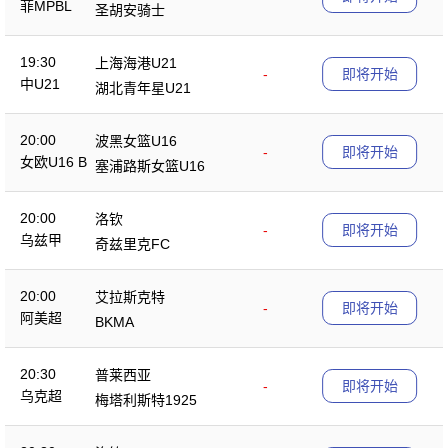
菲MPBL
圣胡安骑士
19:30
上海海港U21
-
即将开始
中U21
湖北青年星U21
20:00
波黑女篮U16
-
即将开始
女欧U16 B
塞浦路斯女篮U16
20:00
洛钦
-
即将开始
乌兹甲
奇兹里克FC
20:00
艾拉斯克特
-
即将开始
阿美超
BKMA
20:30
普莱西亚
-
即将开始
乌克超
梅塔利斯特1925