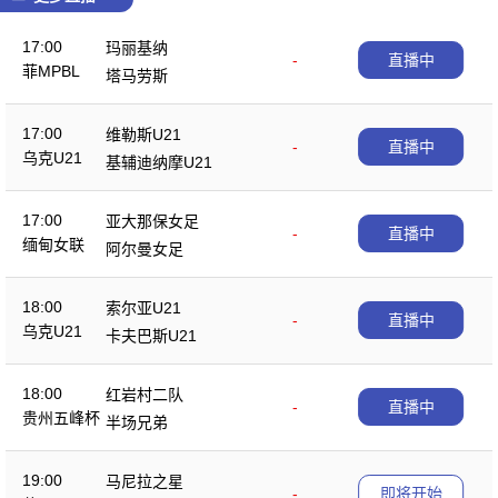
17:00
玛丽基纳
-
直播中
菲MPBL
塔马劳斯
17:00
维勒斯U21
-
直播中
乌克U21
基辅迪纳摩U21
17:00
亚大那保女足
-
直播中
缅甸女联
阿尔曼女足
18:00
索尔亚U21
-
直播中
乌克U21
卡夫巴斯U21
18:00
红岩村二队
-
直播中
贵州五峰杯
半场兄弟
19:00
马尼拉之星
-
即将开始