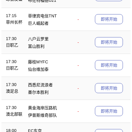
布伦特福德U21
17:15
菲律宾电信TNT
-
即将开始
菲州长杯
巨人崛起者
17:30
八户云罗里
-
即将开始
日职乙
富山胜利
17:30
藤枝MYFC
-
即将开始
日职乙
仙台维加泰
17:30
西悉尼流浪者
-
即将开始
澳足总
墨尔本胜利
17:30
黄金海岸压路机
-
即将开始
澳北部联
伊普斯维奇部队
18:00
FC东京