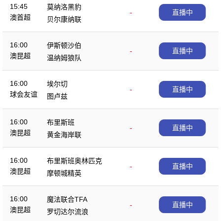
15:45
莫纳洛黑豹
-
直播中
澳首超
贝尔康纳联
16:00
伊斯顿沙伯
-
直播中
澳昆超
温纳姆狼队
16:00
埃尔切
-
直播中
球会友谊
图卢兹
16:00
布里斯班
-
直播中
澳昆超
黄金海岸联
16:00
布里斯班奥林匹克
-
直播中
澳昆超
摩顿城精英
16:00
魔法联合TFA
-
直播中
澳昆超
罗切达尔流浪