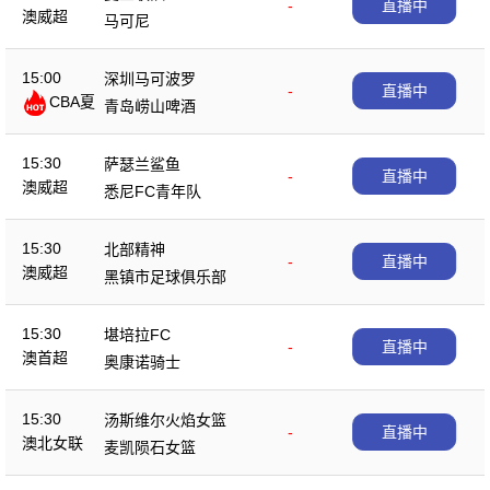
-
直播中
澳威超
马可尼
15:00
深圳马可波罗
-
直播中
CBA夏
青岛崂山啤酒
季赛
15:30
萨瑟兰鲨鱼
-
直播中
澳威超
悉尼FC青年队
15:30
北部精神
-
直播中
澳威超
黑镇市足球俱乐部
15:30
堪培拉FC
-
直播中
澳首超
奥康诺骑士
15:30
汤斯维尔火焰女篮
-
直播中
澳北女联
麦凯陨石女篮