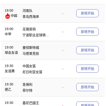
19
19:00
河南队
-
即将开始
中超
青岛西海岸
19:00
无锡吴钩
-
即将开始
中甲
宁波职业足球俱乐
部
19:00
曼彻斯特城
-
即将开始
球会友谊
马德里竞技
19:30
中国女篮
-
即将开始
友谊赛
尼日利亚女篮
19:30
圣保利
-
即将开始
德乙
菲尔特
19:30
基尼巴国王
-
即将开始