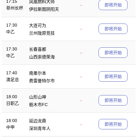
17:15
凤凰燃料大师
-
即将开始
菲州长杯
伊拉斯图阴阳天
17:30
大连可为
-
即将开始
中乙
兰州陇原竞技
17:30
长春喜都
-
即将开始
中乙
山西崇德荣海
17:40
南墨尔本
-
即将开始
澳足总
费雷曼特尔市
18:00
山形山神
-
即将开始
日职乙
枥木市FC
18:00
延边龙鼎
-
即将开始
中甲
深圳青年人