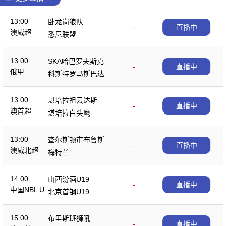
13:00
卧龙岗狼队
-
直播中
澳威超
悉尼联盟
13:00
SKA哈巴罗夫斯克
-
直播中
俄甲
科斯特罗马斯巴达
13:00
堪培拉祖云达斯
-
直播中
澳首超
堪培拉白头鹰
13:00
查尔斯顿市布鲁斯
-
直播中
澳威北超
梅特兰
14:00
山西汾酒U19
-
直播中
中国NBL U
北京首钢U19
19
15:00
布里斯班狮吼
-
直播中