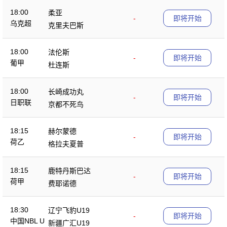
18:00
柔亚
-
即将开始
乌克超
克里夫巴斯
18:00
法伦斯
-
即将开始
葡甲
杜连斯
18:00
长崎成功丸
-
即将开始
日职联
京都不死鸟
18:15
赫尔蒙德
-
即将开始
荷乙
格拉夫夏普
18:15
鹿特丹斯巴达
-
即将开始
荷甲
费耶诺德
18:30
辽宁飞豹U19
-
即将开始
中国NBL U
新疆广汇U19