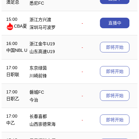
澳足总
悉尼FC
15:00
浙江方兴渡
-
直播中
CBA夏
深圳马可波罗
季赛
16:00
浙江金牛U19
-
即将开始
中国NBL U
山东高速U19
19
17:00
东京绿茵
-
即将开始
日职联
川崎前锋
17:00
磐城FC
-
即将开始
日职乙
今治
17:00
长春喜都
-
即将开始
中乙
山西崇德荣海