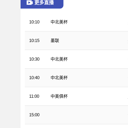
更多直播
中北美杯
10:10
墨联
10:15
中北美杯
10:30
中北美杯
10:40
中美俱杯
11:00
15:00
CBA夏季赛