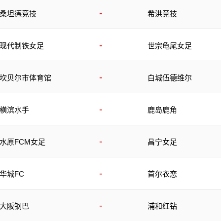
-
桑坦德竞技
希洪竞技
-
现代制铁女足
世宗龟尾女足
-
坎贝尔市体育馆
白城伍德维尔
-
横滨水手
鹿岛鹿角
-
水原FCM女足
昌宁女足
-
华城FC
首尔衣恋
-
大阪钢巴
浦和红钻