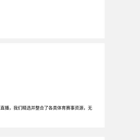
赛直播，我们精选并整合了各类体育赛事资源，无