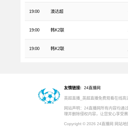
澳达超
19:00
韩K2联
19:00
韩K2联
19:00
友情链接:
24直播网
英超直播_英超直播免费观看在线高
网站声明：24直播网所有内容均通
理并删除侵权内容，让您安心享受赛
Copyright © 2026 24直播网
网站地