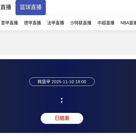
球直播
篮球直播
意甲直播
德甲直播
法甲直播
沙特联直播
中超直播
NBA直
韩篮甲
2025-11-10 18:00
:
已结束