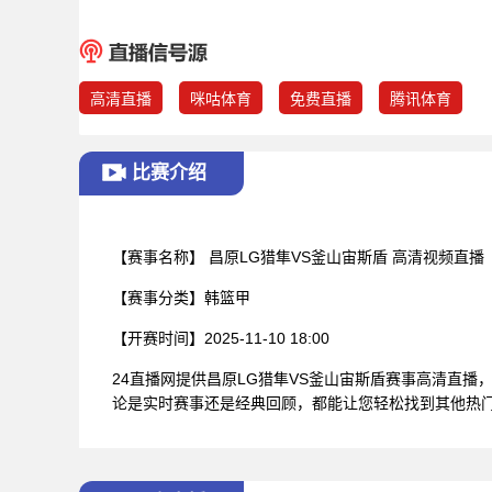
高清直播
咪咕体育
免费直播
腾讯体育
比赛介绍
【赛事名称】
昌原LG猎隼VS釜山宙斯盾 高清视频直播
【赛事分类】
韩篮甲
【开赛时间】
2025-11-10 18:00
24直播网提供昌原LG猎隼VS釜山宙斯盾赛事高清直
论是实时赛事还是经典回顾，都能让您轻松找到其他热