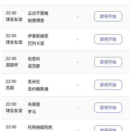
22:00
云达不莱梅
-
即将开始
球会友谊
帕德博恩
22:00
伊普斯维奇
-
即将开始
球会友谊
巴列卡诺
22:00
伯恩利
-
即将开始
英联杯
诺茨郡
22:00
圣米伦
-
即将开始
苏超
圣约翰斯通
22:00
布莱顿
-
即将开始
球会友谊
罗马
22:00
托特纳姆热刺
-
即将开始