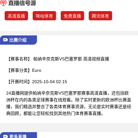
已结束
高清直播
咪咕体育
免费直播
腾讯体育
比赛介绍
【赛事名称】
帕纳辛奈克斯VS巴塞罗那 高清视频直播
【赛事分类】
Euro
【开赛时间】
2025-10-04 02:15
24直播网提供帕纳辛奈克斯VS巴塞罗那赛事高清直播，还包括欧
洲杯在内的各类足球赛事在线观看。除了实时更新的欧洲杯比赛直
播，我们精选并整合了各类体育赛事资源，无论是实时赛事还是经
典回顾，都能让您轻松找到其他热门体育赛事直播。
更多直播