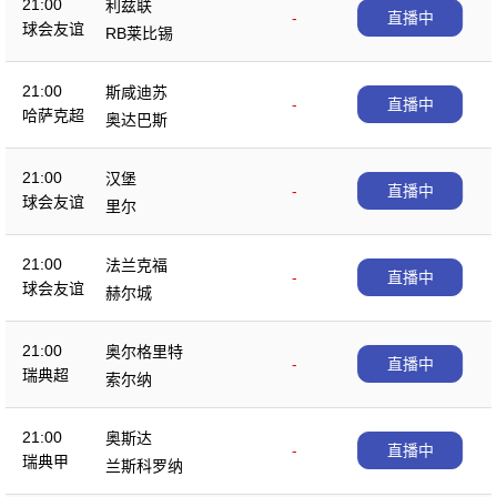
21:00
利兹联
-
直播中
球会友谊
RB莱比锡
21:00
斯咸迪苏
-
直播中
哈萨克超
奥达巴斯
21:00
汉堡
-
直播中
球会友谊
里尔
21:00
法兰克福
-
直播中
球会友谊
赫尔城
21:00
奥尔格里特
-
直播中
瑞典超
索尔纳
21:00
奥斯达
-
直播中
瑞典甲
兰斯科罗纳