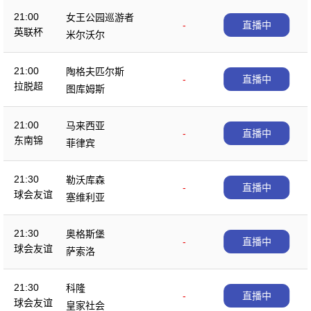
21:00
女王公园巡游者
-
直播中
英联杯
米尔沃尔
21:00
陶格夫匹尔斯
-
直播中
拉脱超
图库姆斯
21:00
马来西亚
-
直播中
东南锦
菲律宾
21:30
勒沃库森
-
直播中
球会友谊
塞维利亚
21:30
奥格斯堡
-
直播中
球会友谊
萨索洛
21:30
科隆
-
直播中
球会友谊
皇家社会