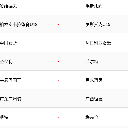
-
哈维德夫
埃斯比约
-
柏林安卡拉体育U19
罗斯托克U19
-
中国女篮
尼日利亚女篮
-
圣保利
菲尔特
-
基尼巴国王
黑水精英
-
广东广州豹
广西恒宸
-
根特
梅赫伦