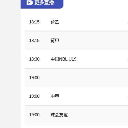
更多直播
荷乙
18:15
荷甲
18:15
中国NBL U19
18:30
19:00
中超
中甲
19:00
球会友谊
19:00