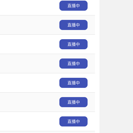
直播中
直播中
直播中
直播中
直播中
直播中
直播中