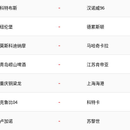
-
科特布斯
汉诺威96
-
纽伦堡
德累斯顿
-
莫斯科迪纳摩
马哈奇卡拉
-
青岛崂山啤酒
江苏肯帝亚
-
重庆铜梁龙
上海海港
-
克鲁比04
科特卡
-
卢加诺
苏黎世