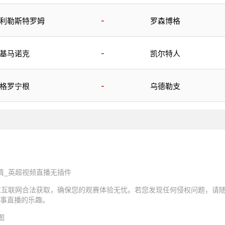
-
利勒斯特罗姆
罗森博格
-
基马诺克
凯尔特人
-
格罗宁根
乌德勒支
清_英超视频直播无插件
过互联网合法获取，确保您的观赛体验无忧。若您发现任何侵权问题，请
事直播的乐趣。
图