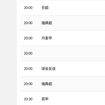
芬超
20:00
瑞典超
20:00
丹麦甲
20:00
20:00
中超
球会友谊
20:00
瑞典超
20:00
荷甲
20:30