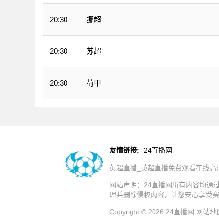
挪超
20:30
苏超
20:30
荷甲
20:30
友情链接:
24直播网
英超直播_英超直播免费观看在线高
网站声明：24直播网所有内容均通
理并删除侵权内容，让您安心享受赛
Copyright © 2026 24直播网
网站地