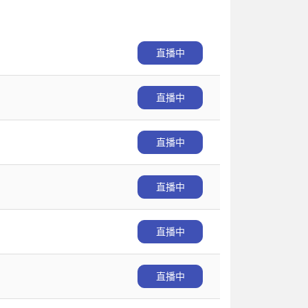
直播中
直播中
直播中
直播中
直播中
直播中