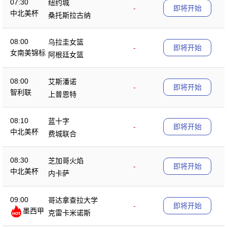
07:30
纽约城
-
即将开始
中北美杯
桑托斯拉古纳
08:00
乌拉圭女篮
-
即将开始
女南美锦标
阿根廷女篮
08:00
艾斯潘诺
-
即将开始
智利联
上普恩特
08:10
蓝十字
-
即将开始
中北美杯
费城联合
08:30
芝加哥火焰
-
即将开始
中北美杯
内卡萨
09:00
哥达拿查拉大学
-
即将开始
墨西甲
克雷卡米诺斯