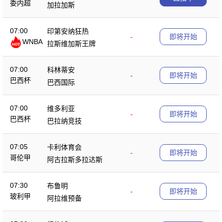
委内超
加拉加斯
07:00
印第安纳狂热
-
即将开始
WNBA
拉斯维加斯王牌
07:00
科林蒂安
-
即将开始
巴西杯
巴西国际
07:00
维多利亚
-
即将开始
巴西杯
巴拉纳竞技
07:05
卡利体育会
-
即将开始
哥伦甲
阿古拉斯多拉达斯
07:30
布鲁明
-
即将开始
玻利甲
阿拉维预备