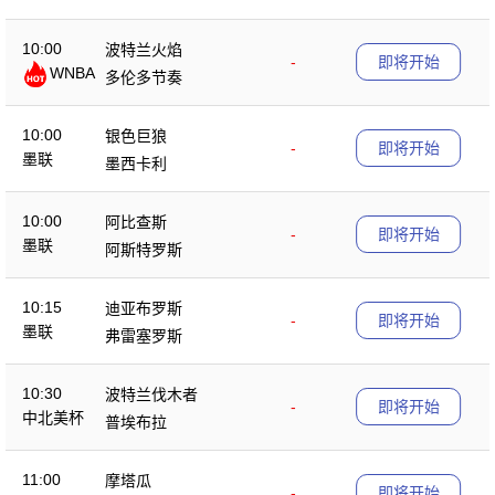
10:00
波特兰火焰
-
即将开始
WNBA
多伦多节奏
10:00
银色巨狼
-
即将开始
墨联
墨西卡利
10:00
阿比查斯
-
即将开始
墨联
阿斯特罗斯
10:15
迪亚布罗斯
-
即将开始
墨联
弗雷塞罗斯
10:30
波特兰伐木者
-
即将开始
中北美杯
普埃布拉
11:00
摩塔瓜
-
即将开始