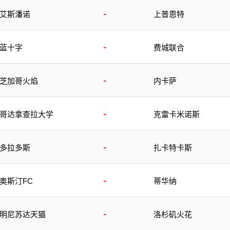
-
艾斯潘诺
上普恩特
-
蓝十字
费城联合
-
芝加哥火焰
内卡萨
-
哥达拿查拉大学
克雷卡米诺斯
-
多拉多斯
扎卡特卡斯
-
奥斯汀FC
蒂华纳
-
明尼苏达天猫
洛杉矶火花