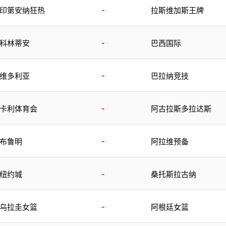
-
印第安纳狂热
拉斯维加斯王牌
-
科林蒂安
巴西国际
-
维多利亚
巴拉纳竞技
-
卡利体育会
阿古拉斯多拉达斯
-
布鲁明
阿拉维预备
-
纽约城
桑托斯拉古纳
-
乌拉圭女篮
阿根廷女篮