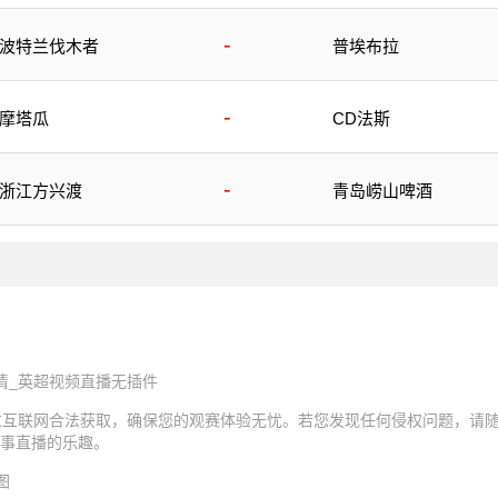
-
波特兰伐木者
普埃布拉
-
摩塔瓜
CD法斯
-
浙江方兴渡
青岛崂山啤酒
清_英超视频直播无插件
过互联网合法获取，确保您的观赛体验无忧。若您发现任何侵权问题，请
事直播的乐趣。
图