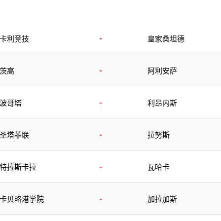
-
卡利竞技
皇家桑坦德
-
茨高
阿利安萨
-
波哥塔
利昂内斯
-
圣塔菲联
拉努斯
-
特拉斯卡拉
瓦哈卡
-
卡贝略港学院
加拉加斯