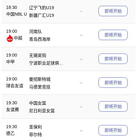
18:30
辽宁飞豹U19
-
即将开始
中国NBL U
新疆广汇U19
19
19:00
河南队
-
即将开始
中超
青岛西海岸
19:00
无锡吴钩
-
即将开始
中甲
宁波职业足球俱乐
部
19:00
曼彻斯特城
-
即将开始
球会友谊
马德里竞技
19:30
中国女篮
-
即将开始
友谊赛
尼日利亚女篮
19:30
圣保利
-
即将开始
德乙
菲尔特