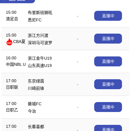
15:00
布里斯班狮吼
-
直播中
澳足总
悉尼FC
15:00
浙江方兴渡
-
直播中
CBA夏
深圳马可波罗
季赛
16:00
浙江金牛U19
-
直播中
中国NBL U
山东高速U19
19
17:00
东京绿茵
-
直播中
日职联
川崎前锋
17:00
磐城FC
-
直播中
日职乙
今治
17:00
长春喜都
-
直播中