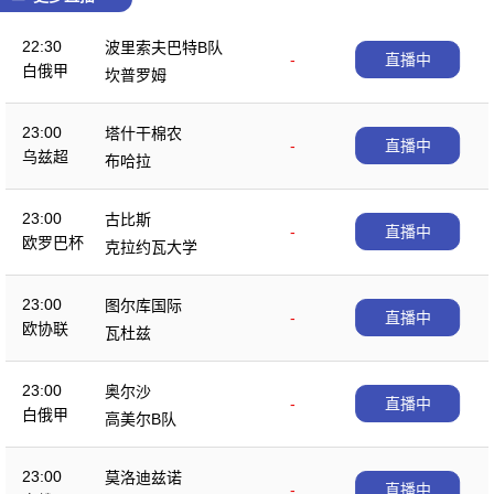
22:30
波里索夫巴特B队
-
直播中
白俄甲
坎普罗姆
23:00
塔什干棉农
-
直播中
乌兹超
布哈拉
23:00
古比斯
-
直播中
欧罗巴杯
克拉约瓦大学
23:00
图尔库国际
-
直播中
欧协联
瓦杜兹
23:00
奥尔沙
-
直播中
白俄甲
高美尔B队
23:00
莫洛迪兹诺
-
直播中