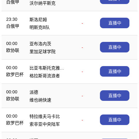
白俄甲
沃尔纳平斯克
23:30
斯洛尼姆
-
直播中
白俄甲
明斯克B队
00:00
亚布洛内茨
-
直播中
欧协联
里加足球学院
00:00
比亚韦斯托克雅盖
-
直播中
欧罗巴杯
隆
格拉斯哥流浪者
00:00
派德
-
直播中
欧协联
维也纳快速
00:00
特拉维夫马卡比
-
直播中
欧罗巴杯
索非亚中央陆军