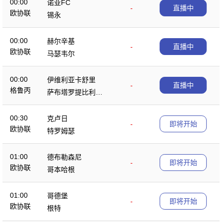
00:00
诺亚FC
-
直播中
欧协联
锡永
00:00
赫尔辛基
-
直播中
欧协联
马瑟韦尔
00:00
伊维利亚卡舒里
-
直播中
格鲁丙
萨布塔罗提比利锡
B队
00:30
克卢日
-
即将开始
欧协联
特罗姆瑟
01:00
德布勒森尼
-
即将开始
欧协联
哥本哈根
01:00
哥德堡
-
即将开始
欧协联
根特