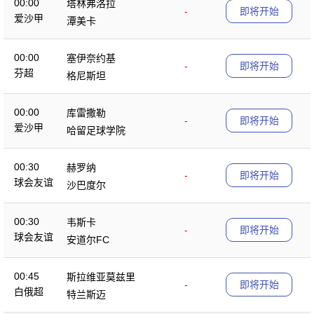
00:00
塔林弗洛拉
-
即将开始
爱沙甲
潭美卡
00:00
塞伊奈约基
-
即将开始
芬超
格尼斯坦
00:00
库雷撒勒
-
即将开始
爱沙甲
哈留足球学院
00:30
赫罗纳
-
即将开始
球会友谊
沙巴度尔
00:30
韦斯卡
-
即将开始
球会友谊
安道尔FC
00:45
斯拉维亚莫兹里
-
即将开始
白俄超
特兰斯迈