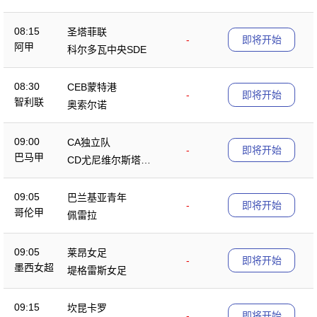
08:15
圣塔菲联
-
即将开始
阿甲
科尔多瓦中央SDE
08:30
CEB蒙特港
-
即将开始
智利联
奥索尔诺
09:00
CA独立队
-
即将开始
巴马甲
CD尤尼维尔斯塔里
奥
09:05
巴兰基亚青年
-
即将开始
哥伦甲
佩雷拉
09:05
莱昂女足
-
即将开始
墨西女超
堤格雷斯女足
09:15
坎昆卡罗
-
即将开始