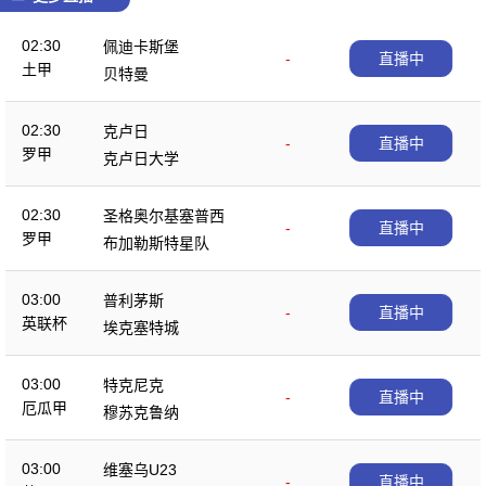
02:30
佩迪卡斯堡
-
直播中
土甲
贝特曼
02:30
克卢日
-
直播中
罗甲
克卢日大学
02:30
圣格奥尔基塞普西
-
直播中
罗甲
布加勒斯特星队
03:00
普利茅斯
-
直播中
英联杯
埃克塞特城
03:00
特克尼克
-
直播中
厄瓜甲
穆苏克鲁纳
03:00
维塞乌U23
-
直播中