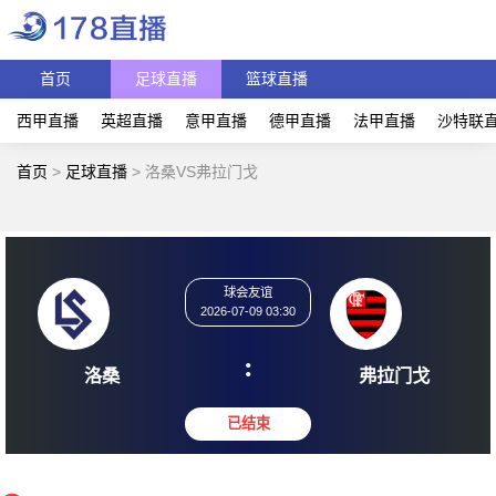
首页
足球直播
篮球直播
西甲直播
英超直播
意甲直播
德甲直播
法甲直播
沙特联
首页
>
足球直播
>
洛桑VS弗拉门戈
球会友谊
2026-07-09 03:30
:
洛桑
弗拉