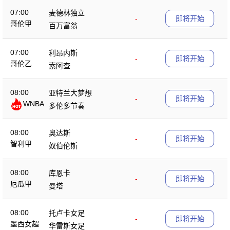
07:00
麦德林独立
-
即将开始
哥伦甲
百万富翁
07:00
利昂内斯
-
即将开始
哥伦乙
索阿查
08:00
亚特兰大梦想
-
即将开始
WNBA
多伦多节奏
08:00
奥达斯
-
即将开始
智利甲
奴伯伦斯
08:00
库恩卡
-
即将开始
厄瓜甲
曼塔
08:00
托卢卡女足
-
即将开始
墨西女超
华雷斯女足