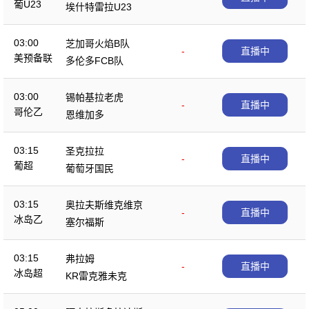
葡U23
埃什特雷拉U23
03:00
芝加哥火焰B队
-
直播中
美预备联
多伦多FCB队
03:00
锡帕基拉老虎
-
直播中
哥伦乙
恩维加多
03:15
圣克拉拉
-
直播中
葡超
葡萄牙国民
03:15
奥拉夫斯维克维京
-
直播中
冰岛乙
塞尔福斯
03:15
弗拉姆
-
直播中
冰岛超
KR雷克雅未克