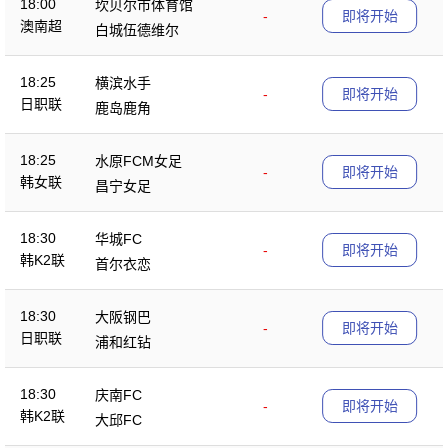
18:00
坎贝尔市体育馆
-
即将开始
澳南超
白城伍德维尔
18:25
横滨水手
-
即将开始
日职联
鹿岛鹿角
18:25
水原FCM女足
-
即将开始
韩女联
昌宁女足
18:30
华城FC
-
即将开始
韩K2联
首尔衣恋
18:30
大阪钢巴
-
即将开始
日职联
浦和红钻
18:30
庆南FC
-
即将开始
韩K2联
大邱FC