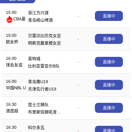
15:00
浙江方兴渡
-
直播中
CBA夏
青岛崂山啤酒
季赛
15:00
贝雷达比历克女足
-
直播中
欧女杯
明斯克戴拿模女足
16:00
英特城
-
直播中
球会友谊
比利亚雷亚尔B队
16:00
青岛鹰U19
-
直播中
中国NBL U
天津先行者U19
19
16:30
昆士兰狮队
-
直播中
澳昆超
布里斯班狮吼青年
队
16:30
科尔多瓦
-
直播中