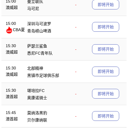
15:00
曼立联队
-
即将开始
澳威超
马可尼
15:00
深圳马可波罗
-
即将开始
CBA夏
青岛崂山啤酒
季赛
15:30
萨瑟兰鲨鱼
-
即将开始
澳威超
悉尼FC青年队
15:30
北部精神
-
即将开始
澳威超
黑镇市足球俱乐部
15:30
堪培拉FC
-
即将开始
澳首超
奥康诺骑士
15:45
莫纳洛黑豹
-
即将开始
澳首超
贝尔康纳联