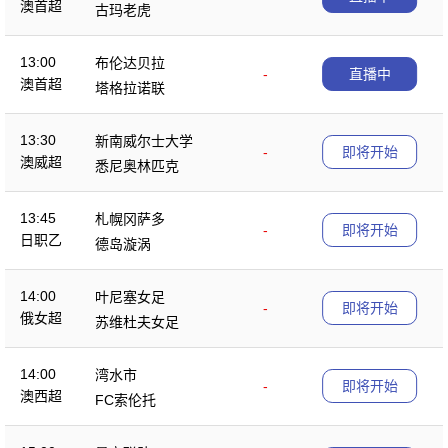
澳首超
古玛老虎
13:00
布伦达贝拉
-
直播中
澳首超
塔格拉诺联
13:30
新南威尔士大学
-
即将开始
澳威超
悉尼奥林匹克
13:45
札幌冈萨多
-
即将开始
日职乙
德岛漩涡
14:00
叶尼塞女足
-
即将开始
俄女超
苏维杜夫女足
14:00
湾水市
-
即将开始
澳西超
FC索伦托