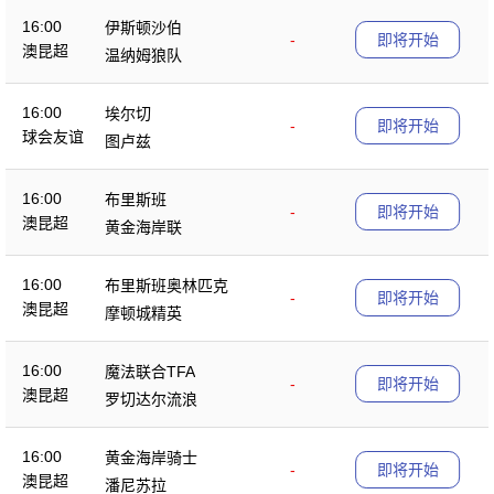
16:00
伊斯顿沙伯
-
即将开始
澳昆超
温纳姆狼队
16:00
埃尔切
-
即将开始
球会友谊
图卢兹
16:00
布里斯班
-
即将开始
澳昆超
黄金海岸联
16:00
布里斯班奥林匹克
-
即将开始
澳昆超
摩顿城精英
16:00
魔法联合TFA
-
即将开始
澳昆超
罗切达尔流浪
16:00
黄金海岸骑士
-
即将开始
澳昆超
潘尼苏拉