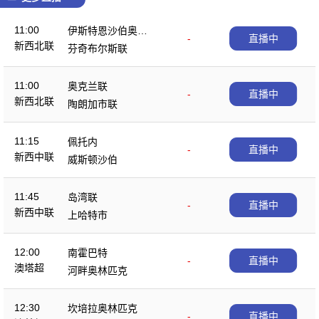
11:00
伊斯特恩沙伯奥克
-
直播中
新西北联
兰
芬奇布尔斯联
11:00
奥克兰联
-
直播中
新西北联
陶朗加市联
11:15
佩托内
-
直播中
新西中联
威斯顿沙伯
11:45
岛湾联
-
直播中
新西中联
上哈特市
12:00
南霍巴特
-
直播中
澳塔超
河畔奥林匹克
12:30
坎培拉奥林匹克
-
直播中