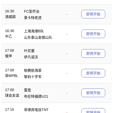
16:30
FC圣乔治
-
即将开始
澳威超
莱卡特老虎
16:30
上海海港B队
-
即将开始
中乙
山东泰山金钢山队
17:00
叶尼塞
-
即将开始
俄甲
伊凡诺沃
17:00
帕赛航海家
-
即将开始
菲MPBL
黎刹十字军
17:00
雷恩
-
即将开始
球会友谊
布伦特福德U21
17:15
菲律宾电信TNT
-
即将开始