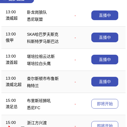
13:00
卧龙岗狼队
-
直播中
澳威超
悉尼联盟
13:00
SKA哈巴罗夫斯克
-
直播中
俄甲
科斯特罗马斯巴达
13:00
堪培拉祖云达斯
-
直播中
澳首超
堪培拉白头鹰
13:00
查尔斯顿市布鲁斯
-
直播中
澳威北超
梅特兰
15:00
布里斯班狮吼
-
即将开始
澳足总
悉尼FC
15:00
浙江方兴渡
-
即将开始