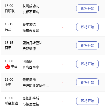
18:00
长崎成功丸
-
即将开始
日职联
京都不死鸟
18:15
赫尔蒙德
-
即将开始
荷乙
格拉夫夏普
18:15
鹿特丹斯巴达
-
即将开始
荷甲
费耶诺德
19:00
河南队
-
即将开始
中超
青岛西海岸
19:00
无锡吴钩
-
即将开始
中甲
宁波职业足球俱乐
部
19:00
曼彻斯特城
-
即将开始
球会友谊
马德里竞技