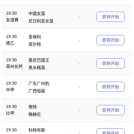
19:30
中国女篮
-
即将开始
友谊赛
尼日利亚女篮
19:30
圣保利
-
即将开始
德乙
菲尔特
19:30
基尼巴国王
-
即将开始
菲州长杯
黑水精英
19:30
广东广州豹
-
即将开始
中甲
广西恒宸
19:30
根特
-
即将开始
比甲
梅赫伦
19:30
科特布斯
-
即将开始