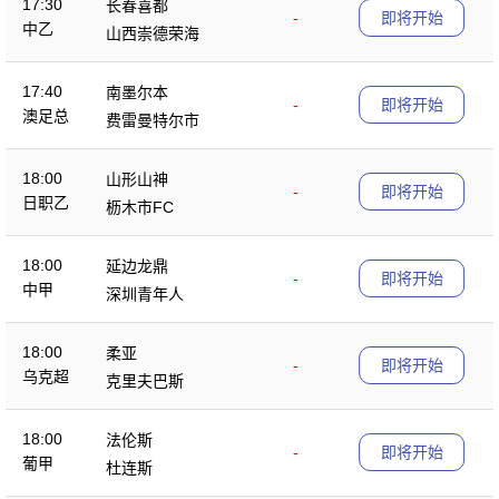
17:30
长春喜都
-
即将开始
中乙
山西崇德荣海
17:40
南墨尔本
-
即将开始
澳足总
费雷曼特尔市
18:00
山形山神
-
即将开始
日职乙
枥木市FC
18:00
延边龙鼎
-
即将开始
中甲
深圳青年人
18:00
柔亚
-
即将开始
乌克超
克里夫巴斯
18:00
法伦斯
-
即将开始
葡甲
杜连斯