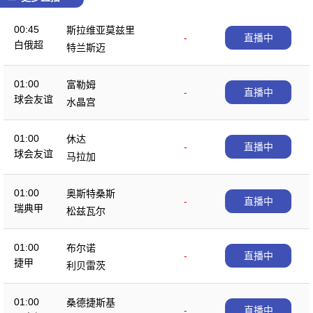
00:45
斯拉维亚莫兹里
-
直播中
白俄超
特兰斯迈
01:00
富勒姆
-
直播中
球会友谊
水晶宫
01:00
休达
-
直播中
球会友谊
马拉加
01:00
奥斯特桑斯
-
直播中
瑞典甲
松兹瓦尔
01:00
布尔诺
-
直播中
捷甲
利贝雷茨
01:00
桑德捷斯基
-
直播中