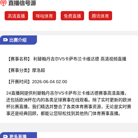
已结束
高清直播
咪咕体育
免费直播
腾讯体育
比赛介绍
【赛事名称】
利替翰丹吉尔VS卡萨布兰卡维达德 高清视频直播
【赛事分类】
摩洛超
【开赛时间】
2026-06-04 02:00
24直播网提供利替翰丹吉尔VS卡萨布兰卡维达德赛事高清直播，
还包括欧洲杯在内的各类足球赛事在线观看。除了实时更新的欧洲
杯比赛直播，我们精选并整合了各类体育赛事资源，无论是实时赛
事还是经典回顾，都能让您轻松找到其他热门体育赛事直播。
更多直播