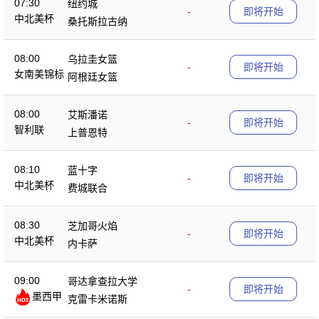
07:30
纽约城
-
即将开始
中北美杯
桑托斯拉古纳
08:00
乌拉圭女篮
-
即将开始
女南美锦标
阿根廷女篮
08:00
艾斯潘诺
-
即将开始
智利联
上普恩特
08:10
蓝十字
-
即将开始
中北美杯
费城联合
08:30
芝加哥火焰
-
即将开始
中北美杯
内卡萨
09:00
哥达拿查拉大学
-
即将开始
墨西甲
克雷卡米诺斯