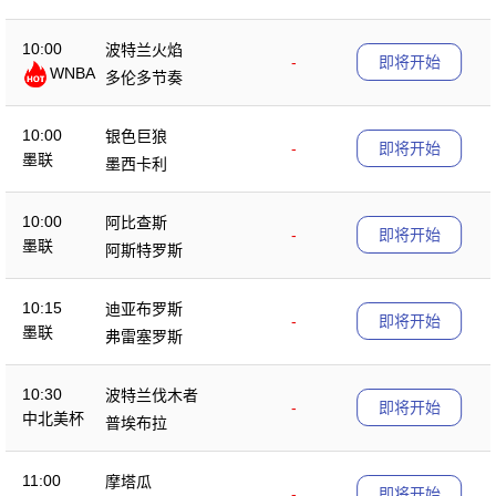
10:00
波特兰火焰
-
即将开始
WNBA
多伦多节奏
10:00
银色巨狼
-
即将开始
墨联
墨西卡利
10:00
阿比查斯
-
即将开始
墨联
阿斯特罗斯
10:15
迪亚布罗斯
-
即将开始
墨联
弗雷塞罗斯
10:30
波特兰伐木者
-
即将开始
中北美杯
普埃布拉
11:00
摩塔瓜
-
即将开始