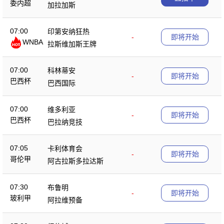
委内超
加拉加斯
07:00
印第安纳狂热
-
即将开始
WNBA
拉斯维加斯王牌
07:00
科林蒂安
-
即将开始
巴西杯
巴西国际
07:00
维多利亚
-
即将开始
巴西杯
巴拉纳竞技
07:05
卡利体育会
-
即将开始
哥伦甲
阿古拉斯多拉达斯
07:30
布鲁明
-
即将开始
玻利甲
阿拉维预备