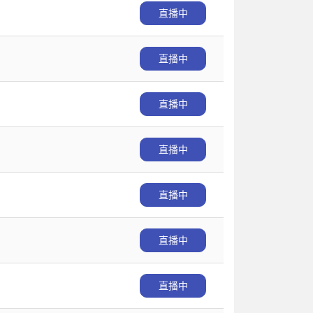
直播中
直播中
直播中
直播中
直播中
直播中
直播中