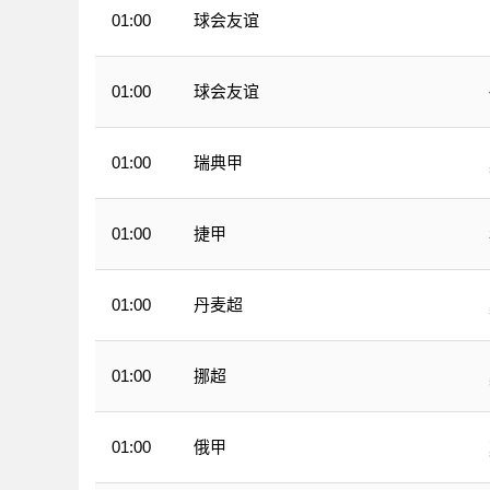
球会友谊
01:00
球会友谊
01:00
瑞典甲
01:00
捷甲
01:00
丹麦超
01:00
挪超
01:00
俄甲
01:00