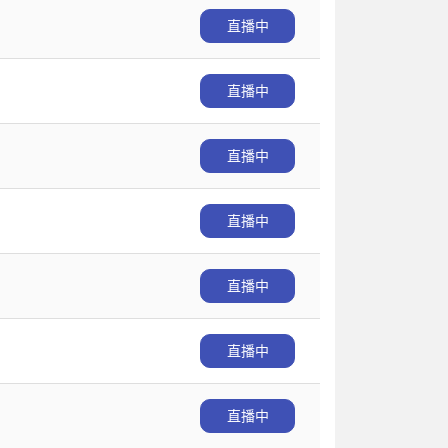
直播中
直播中
直播中
直播中
直播中
直播中
直播中