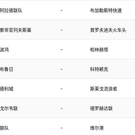
-
阿拉德联队
布加勒斯特快速
-
索非亚列夫斯基
普罗夫迪夫火车头
-
波鸿
柏林赫塔
-
布鲁日
科特赖克
-
德利城
斯莱戈流浪者
-
戈尔韦联
德罗赫达联
-
狼队
维尔港