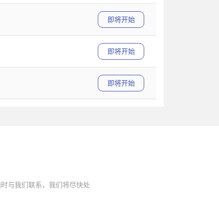
即将开始
即将开始
即将开始
随时与我们联系，我们将尽快处