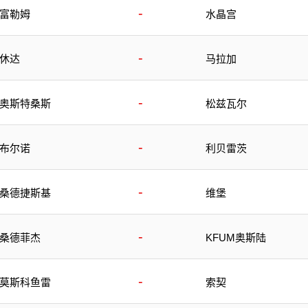
-
富勒姆
水晶宫
-
休达
马拉加
-
奥斯特桑斯
松兹瓦尔
-
布尔诺
利贝雷茨
-
桑德捷斯基
维堡
-
桑德菲杰
KFUM奥斯陆
-
莫斯科鱼雷
索契