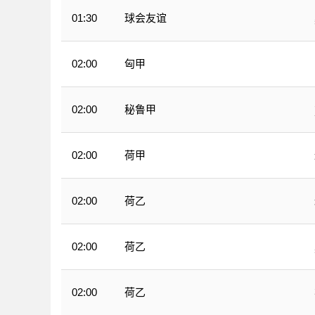
球会友谊
01:30
匈甲
02:00
秘鲁甲
02:00
荷甲
02:00
荷乙
02:00
荷乙
02:00
荷乙
02:00