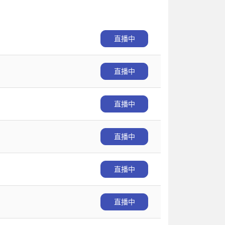
直播中
直播中
直播中
直播中
直播中
直播中