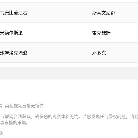
-
韦康比流浪者
斯蒂文尼奇
-
米德尔斯堡
雷克瑟姆
-
沙姆洛克流浪
邓多克
清_英超视频直播无插件
过互联网合法获取，确保您的观赛体验无忧。若您发现任何侵权问题，请
事直播的乐趣。
图