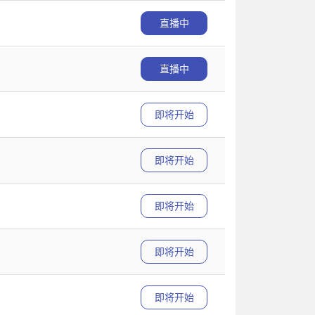
直播中
直播中
即将开始
即将开始
即将开始
即将开始
即将开始