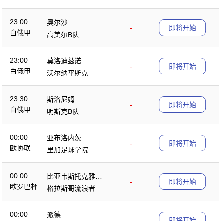
23:00
奥尔沙
-
即将开始
白俄甲
高美尔B队
23:00
莫洛迪兹诺
-
即将开始
白俄甲
沃尔纳平斯克
23:30
斯洛尼姆
-
即将开始
白俄甲
明斯克B队
00:00
亚布洛内茨
-
即将开始
欧协联
里加足球学院
00:00
比亚韦斯托克雅盖
-
即将开始
欧罗巴杯
隆
格拉斯哥流浪者
00:00
派德
-
即将开始