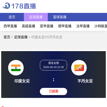
首页
足球直播
篮球直播
西甲直播
英超直播
意甲直播
德甲直播
法甲直播
沙特联
首页
>
足球直播
>
印度女足VS不丹女足
南亚女锦
2026-06-03 22:30
:
印度女足
不丹