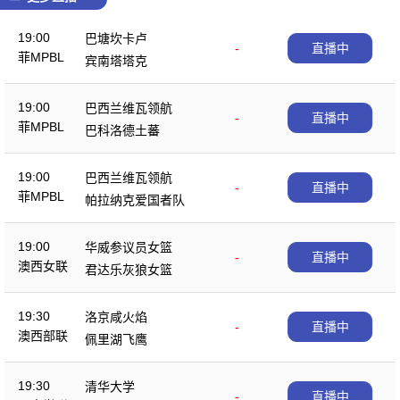
19:00
巴塘坎卡卢
-
直播中
菲MPBL
宾南塔塔克
19:00
巴西兰维瓦领航
-
直播中
菲MPBL
巴科洛德土蕃
19:00
巴西兰维瓦领航
-
直播中
菲MPBL
帕拉纳克爱国者队
19:00
华威参议员女篮
-
直播中
澳西女联
君达乐灰狼女篮
19:30
洛京咸火焰
-
直播中
澳西部联
佩里湖飞鹰
19:30
清华大学
-
直播中