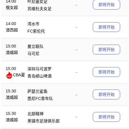
14:00
叶尼塞女足
-
即将开始
俄女超
苏维杜夫女足
14:00
湾水市
-
即将开始
澳西超
FC索伦托
15:00
曼立联队
-
即将开始
澳威超
马可尼
15:00
深圳马可波罗
-
即将开始
CBA夏
青岛崂山啤酒
季赛
15:30
萨瑟兰鲨鱼
-
即将开始
澳威超
悉尼FC青年队
15:30
北部精神
-
即将开始
澳威超
黑镇市足球俱乐部