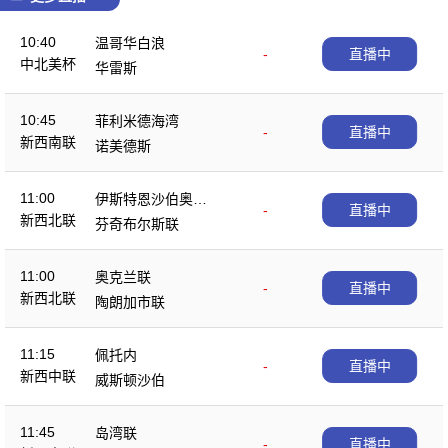
10:40
温哥华白浪
-
直播中
中北美杯
华雷斯
10:45
菲利米德海湾
-
直播中
新西南联
诺美德斯
11:00
伊斯特恩沙伯奥克
-
直播中
新西北联
兰
芬奇布尔斯联
11:00
奥克兰联
-
直播中
新西北联
陶朗加市联
11:15
佩托内
-
直播中
新西中联
威斯顿沙伯
11:45
岛湾联
-
直播中