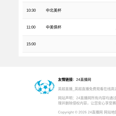
中北美杯
10:30
中美俱杯
11:00
15:00
CBA夏季赛
友情链接:
24直播网
英超直播_英超直播免费观看在线高
网站声明：24直播网所有内容均通
理并删除侵权内容，让您安心享受赛
Copyright © 2026 24直播网
网站地