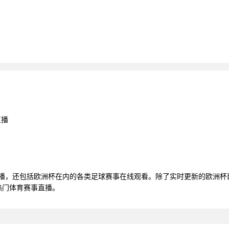
直播
直播，还包括欧洲杯在内的各类足球赛事在线观看。除了实时更新的欧洲
热门体育赛事直播。