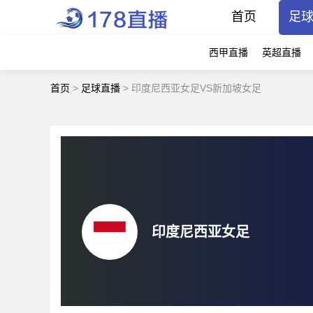
首页
足
西甲直播
英超直播
首页
>
足球直播
>
印度尼西亚女足VS新加坡女足
印度尼西亚女足