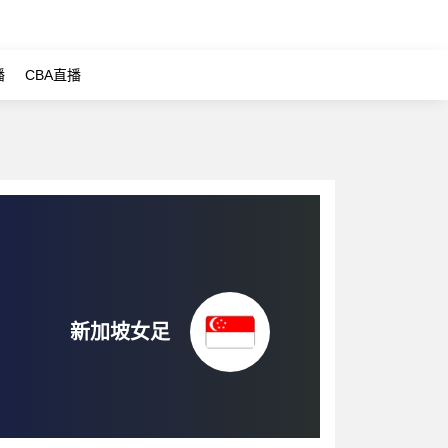
播
CBA直播
新加坡女足