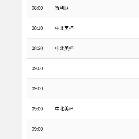
智利联
08:00
中北美杯
08:10
中北美杯
08:30
09:00
墨西甲
09:00
墨西甲
中北美杯
09:00
09:00
WNBA