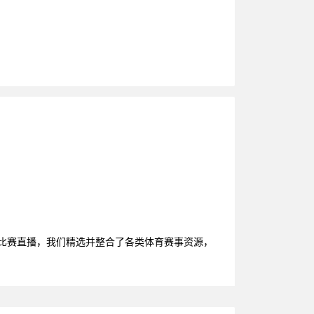
杯比赛直播，我们精选并整合了各类体育赛事资源，