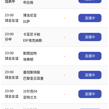
瑞典甲
布拉格
23:00
博洛尼亚
-
直播中
球会友谊
比萨
23:00
卡亚尼卡帕
-
直播中
芬甲
EIF埃克纳斯
23:00
斯图加特
-
直播中
球会友谊
埃弗顿
23:00
曼彻斯特联
-
直播中
球会友谊
巴黎圣日耳曼
23:00
沙尔克04
-
直播中
球会友谊
亚特兰大