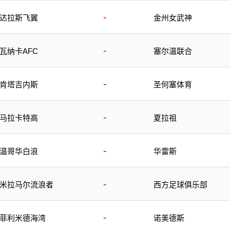
-
达拉斯飞翼
金州女武神
-
瓦纳卡AFC
塞尔温联合
-
肯塔吉内斯
圣何塞体育
-
马拉卡特高
夏拉祖
-
温哥华白浪
华雷斯
-
米拉马尔流浪者
西方足球俱乐部
-
菲利米德海湾
诺美德斯