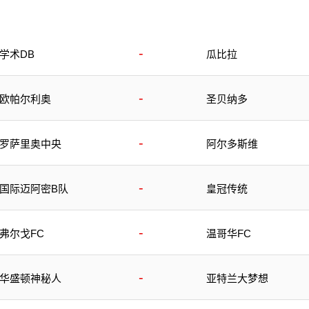
-
学术DB
瓜比拉
-
欧帕尔利奥
圣贝纳多
-
罗萨里奥中央
阿尔多斯维
-
国际迈阿密B队
皇冠传统
-
弗尔戈FC
温哥华FC
-
华盛顿神秘人
亚特兰大梦想