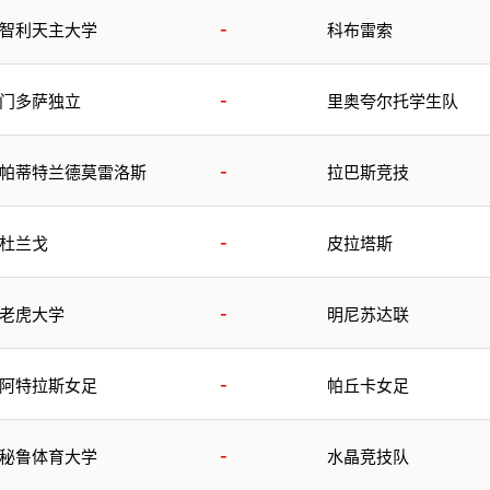
-
智利天主大学
科布雷索
-
门多萨独立
里奥夸尔托学生队
-
帕蒂特兰德莫雷洛斯
拉巴斯竞技
-
杜兰戈
皮拉塔斯
-
老虎大学
明尼苏达联
-
阿特拉斯女足
帕丘卡女足
-
秘鲁体育大学
水晶竞技队