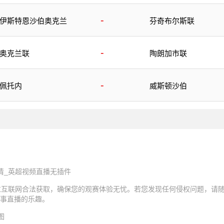
-
伊斯特恩沙伯奥克兰
芬奇布尔斯联
-
奥克兰联
陶朗加市联
-
佩托内
威斯顿沙伯
清_英超视频直播无插件
过互联网合法获取，确保您的观赛体验无忧。若您发现任何侵权问题，请
事直播的乐趣。
图