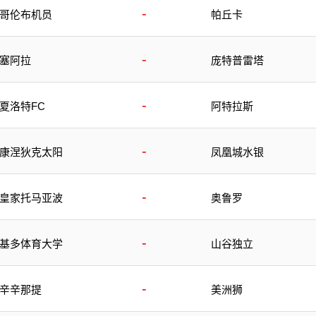
-
哥伦布机员
帕丘卡
-
塞阿拉
庞特普雷塔
-
夏洛特FC
阿特拉斯
-
康涅狄克太阳
凤凰城水银
-
皇家托马亚波
奥鲁罗
-
基多体育大学
山谷独立
-
辛辛那提
美洲狮