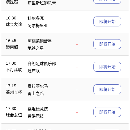
澳昆超
布里斯班狮吼青年
队
16:30
科尔多瓦
-
即将开始
球会友谊
阿尔梅里亚
16:45
阿德莱德彗星
-
即将开始
澳南超
地铁之星
17:00
齐朗足球俱乐部
-
即将开始
不丹廷联
廷布联
17:15
泰拉菲尔马
-
即将开始
菲州长杯
勇士之路
17:30
桑坦德竞技
-
即将开始
球会友谊
希洪竞技