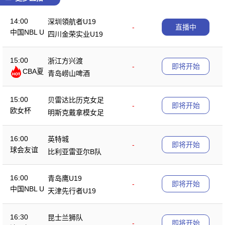
14:00
深圳領航者U19
-
直播中
中国NBL U
四川金荣实业U19
19
15:00
浙江方兴渡
-
即将开始
CBA夏
青岛崂山啤酒
季赛
15:00
贝雷达比历克女足
-
即将开始
欧女杯
明斯克戴拿模女足
16:00
英特城
-
即将开始
球会友谊
比利亚雷亚尔B队
16:00
青岛鹰U19
-
即将开始
中国NBL U
天津先行者U19
19
16:30
昆士兰狮队
-
即将开始