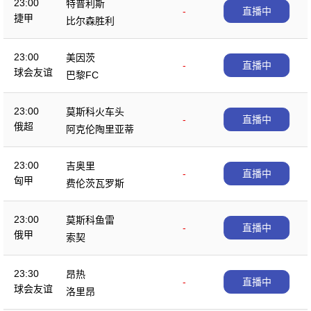
23:00
特普利斯
-
直播中
捷甲
比尔森胜利
23:00
美因茨
-
直播中
球会友谊
巴黎FC
23:00
莫斯科火车头
-
直播中
俄超
阿克伦陶里亚蒂
23:00
吉奥里
-
直播中
匈甲
费伦茨瓦罗斯
23:00
莫斯科鱼雷
-
直播中
俄甲
索契
23:30
昂热
-
直播中
球会友谊
洛里昂