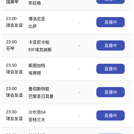
瑞典甲
布拉格
23:00
博洛尼亚
-
直播中
球会友谊
比萨
23:00
卡亚尼卡帕
-
直播中
芬甲
EIF埃克纳斯
23:00
斯图加特
-
直播中
球会友谊
埃弗顿
23:00
曼彻斯特联
-
直播中
球会友谊
巴黎圣日耳曼
23:00
沙尔克04
-
直播中
球会友谊
亚特兰大