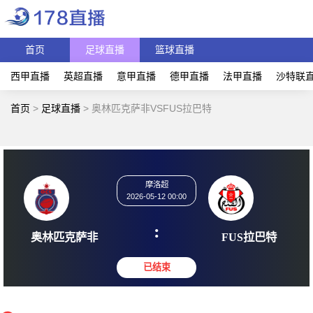
首页
足球直播
篮球直播
西甲直播
英超直播
意甲直播
德甲直播
法甲直播
沙特联
首页
>
足球直播
>
奥林匹克萨非VSFUS拉巴特
摩洛超
2026-05-12 00:00
:
奥林匹克萨非
FUS