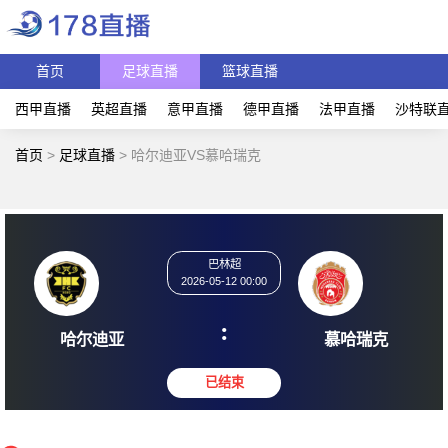
首页
足球直播
篮球直播
西甲直播
英超直播
意甲直播
德甲直播
法甲直播
沙特联
首页
>
足球直播
>
哈尔迪亚VS慕哈瑞克
巴林超
2026-05-12 00:00
:
哈尔迪亚
慕哈