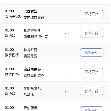
01:00
巴西女篮
-
即将开始
女南美锦标
委内瑞拉女篮
01:00
扎尔吉里斯
-
即将开始
欧协联
斯普利特海杜克
01:00
林肯红魔
-
即将开始
欧罗巴杯
奥莫尼亚
01:00
波兹南莱赫
-
即将开始
欧罗巴杯
克拉克斯维克
01:00
琴斯托霍瓦
-
即将开始
欧协联
哈马比
01:00
萨尔茨堡
-
即将开始