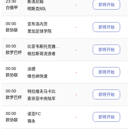
23:30
斯洛尼姆
-
即将开始
白俄甲
明斯克B队
00:00
亚布洛内茨
-
即将开始
欧协联
里加足球学院
00:00
比亚韦斯托克雅盖
-
即将开始
欧罗巴杯
隆
格拉斯哥流浪者
00:00
派德
-
即将开始
欧协联
维也纳快速
00:00
特拉维夫马卡比
-
即将开始
欧罗巴杯
索非亚中央陆军
00:00
诺亚FC
-
即将开始
欧协联
锡永