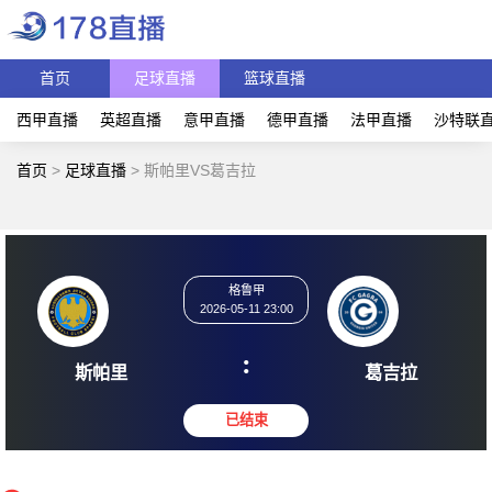
首页
足球直播
篮球直播
西甲直播
英超直播
意甲直播
德甲直播
法甲直播
沙特联
首页
>
足球直播
>
斯帕里VS葛吉拉
格鲁甲
2026-05-11 23:00
:
斯帕里
葛吉