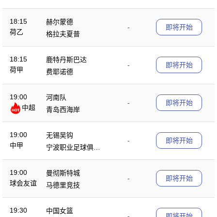
18:15
赫尔蒙德
-
即将开始
荷乙
格拉夫夏普
18:15
鹿特丹斯巴达
-
即将开始
荷甲
费耶诺德
19:00
河南队
-
即将开始
中超
青岛西海岸
19:00
无锡吴钩
-
即将开始
中甲
宁波职业足球俱乐
部
19:00
曼彻斯特城
-
即将开始
球会友谊
马德里竞技
19:30
中国女篮
-
即将开始