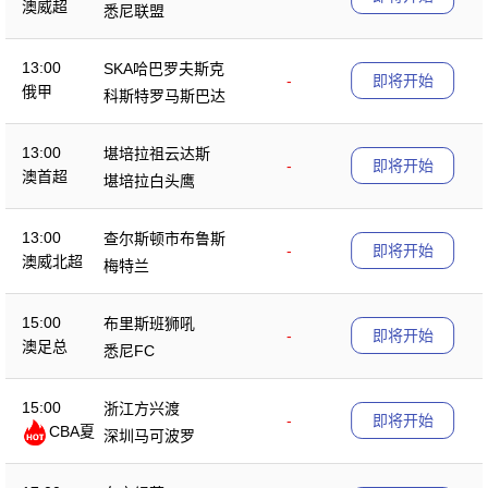
澳威超
悉尼联盟
13:00
SKA哈巴罗夫斯克
-
即将开始
俄甲
科斯特罗马斯巴达
13:00
堪培拉祖云达斯
-
即将开始
澳首超
堪培拉白头鹰
13:00
查尔斯顿市布鲁斯
-
即将开始
澳威北超
梅特兰
15:00
布里斯班狮吼
-
即将开始
澳足总
悉尼FC
15:00
浙江方兴渡
-
即将开始
CBA夏
深圳马可波罗
季赛