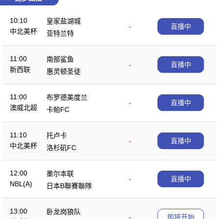
10:10
皇家盐湖城
-
直播中
中北美杯
亚特兰特
11:00
南部鲨鱼
-
直播中
新西联
惠灵顿圣徒
11:00
布罗德美度兰
-
直播中
澳威北超
卡帕FC
11:10
托卢卡
-
直播中
中北美杯
洛杉矶FC
12:00
墨尔本联
-
直播中
NBL(A)
日本B聯賽聯隊
13:00
卧龙岗狼队
-
即将开始