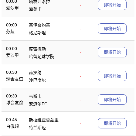
00:00
塔林弗洛拉
-
即将开始
爱沙甲
潭美卡
00:00
塞伊奈约基
-
即将开始
芬超
格尼斯坦
00:00
库雷撒勒
-
即将开始
爱沙甲
哈留足球学院
00:30
赫罗纳
-
即将开始
球会友谊
沙巴度尔
00:30
韦斯卡
-
即将开始
球会友谊
安道尔FC
00:45
斯拉维亚莫兹里
-
即将开始
白俄超
特兰斯迈