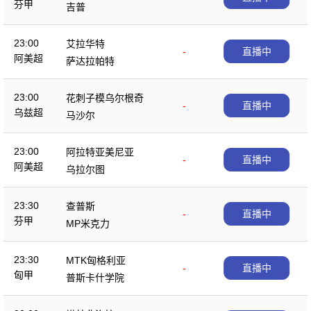
芬甲
吉普
23:00
艾拉华特
-
直播中
阿美超
萨达拉帕特
23:00
花刺子模乌尔根奇
-
直播中
乌兹超
马沙尔
23:00
阿拉特亚美尼亚
-
直播中
阿美超
乌拉尔图
23:30
查普斯
-
直播中
芬甲
MP米克力
23:30
MTK匈格利亚
-
直播中
匈甲
普斯卡什学院