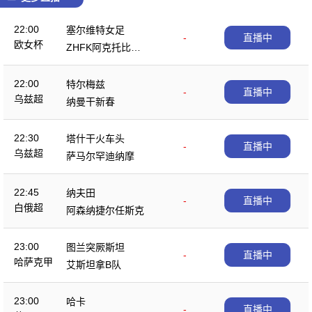
22:00
塞尔维特女足
-
直播中
欧女杯
ZHFK阿克托比女
足
22:00
特尔梅兹
-
直播中
乌兹超
纳曼干新春
22:30
塔什干火车头
-
直播中
乌兹超
萨马尔罕迪纳摩
22:45
纳夫田
-
直播中
白俄超
阿森纳捷尔任斯克
23:00
图兰突厥斯坦
-
直播中
哈萨克甲
艾斯坦拿B队
23:00
哈卡
-
直播中