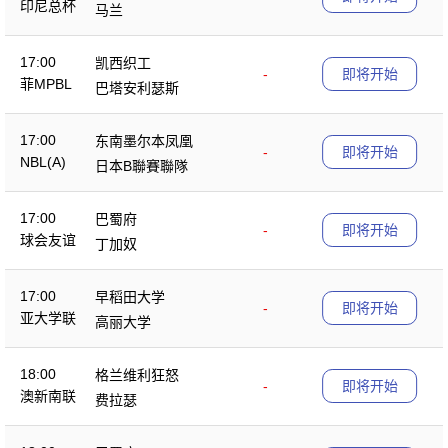
印尼总杯
马兰
17:00
凯西织工
-
即将开始
菲MPBL
巴塔安利瑟斯
17:00
东南墨尔本凤凰
-
即将开始
NBL(A)
日本B聯賽聯隊
17:00
巴蜀府
-
即将开始
球会友谊
丁加奴
17:00
早稻田大学
-
即将开始
亚大学联
高丽大学
18:00
格兰维利狂怒
-
即将开始
澳新南联
费拉瑟