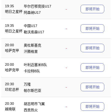
19:35
毕尔巴鄂竞技U17
-
即将开始
明日之星杯
阿森纳U17
19:35
中国U17
-
即将开始
明日之星杯
勒沃库森U17
20:00
奥杜斯基克
-
即将开始
哈萨克甲
汗腾格里
20:00
叶利迈塞米B队
-
即将开始
哈萨克甲
卡拉特B队
20:30
万隆
-
即将开始
印尼总杯
帕尔斯巴亚
20:30
胡志明市飞翼
-
即将开始
越南联
西贡热火