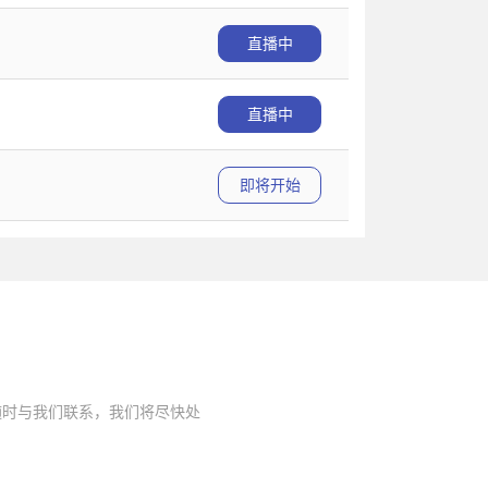
直播中
直播中
即将开始
随时与我们联系，我们将尽快处