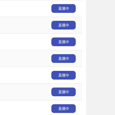
直播中
直播中
直播中
直播中
直播中
直播中
直播中