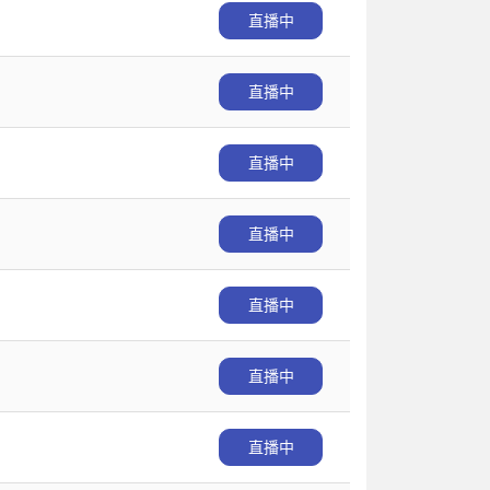
直播中
直播中
直播中
直播中
直播中
直播中
直播中