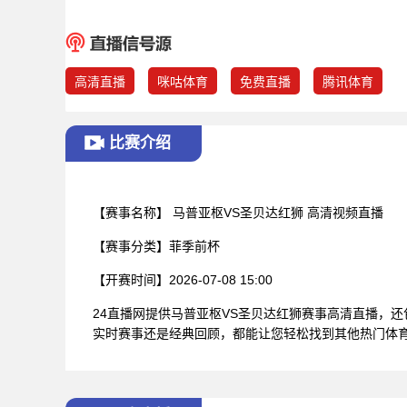
高清直播
咪咕体育
免费直播
腾讯体育
比赛介绍
【赛事名称】
马普亚枢VS圣贝达红狮 高清视频直播
【赛事分类】
菲季前杯
【开赛时间】
2026-07-08 15:00
24直播网提供马普亚枢VS圣贝达红狮赛事高清直播，
实时赛事还是经典回顾，都能让您轻松找到其他热门体