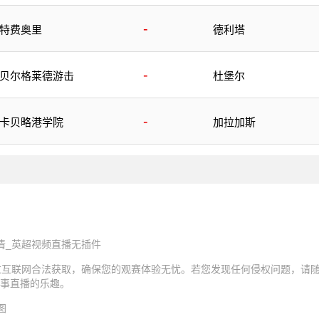
-
特费奥里
德利塔
-
贝尔格莱德游击
杜堡尔
-
卡贝略港学院
加拉加斯
清_英超视频直播无插件
过互联网合法获取，确保您的观赛体验无忧。若您发现任何侵权问题，请
事直播的乐趣。
图