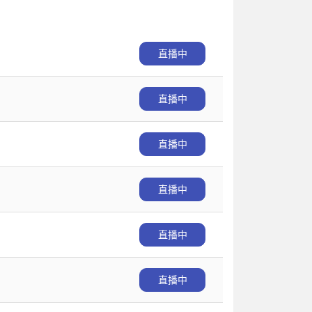
直播中
直播中
直播中
直播中
直播中
直播中