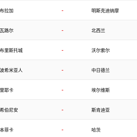
-
布拉加
明斯克迪纳摩
-
瓦路尔
北西兰
-
布里斯托城
沃尔索尔
-
波希米亚人
中日德兰
-
里耶卡
埃尔维斯
-
希伯尼安
斯肯迪亚
-
本菲卡
哈茨