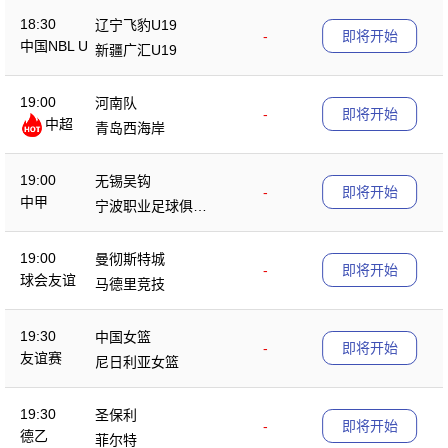
18:30
辽宁飞豹U19
-
即将开始
中国NBL U
新疆广汇U19
19
19:00
河南队
-
即将开始
中超
青岛西海岸
19:00
无锡吴钩
-
即将开始
中甲
宁波职业足球俱乐
部
19:00
曼彻斯特城
-
即将开始
球会友谊
马德里竞技
19:30
中国女篮
-
即将开始
友谊赛
尼日利亚女篮
19:30
圣保利
-
即将开始
德乙
菲尔特