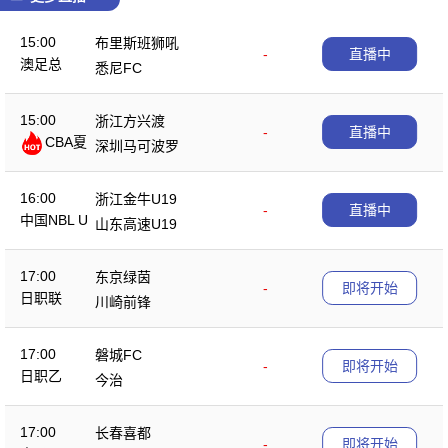
15:00
布里斯班狮吼
-
直播中
澳足总
悉尼FC
15:00
浙江方兴渡
-
直播中
CBA夏
深圳马可波罗
季赛
16:00
浙江金牛U19
-
直播中
中国NBL U
山东高速U19
19
17:00
东京绿茵
-
即将开始
日职联
川崎前锋
17:00
磐城FC
-
即将开始
日职乙
今治
17:00
长春喜都
-
即将开始