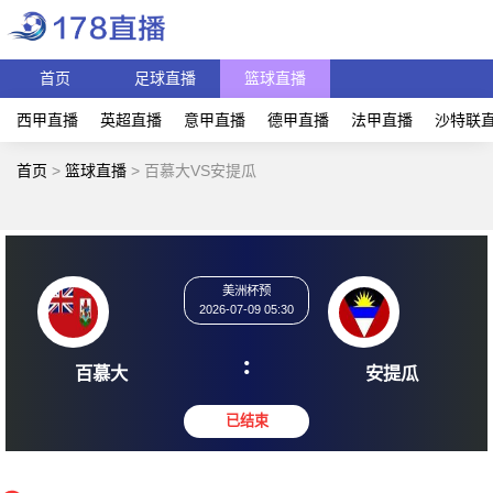
首页
足球直播
篮球直播
西甲直播
英超直播
意甲直播
德甲直播
法甲直播
沙特联
首页
>
篮球直播
>
百慕大VS安提瓜
美洲杯预
2026-07-09 05:30
:
百慕大
安提