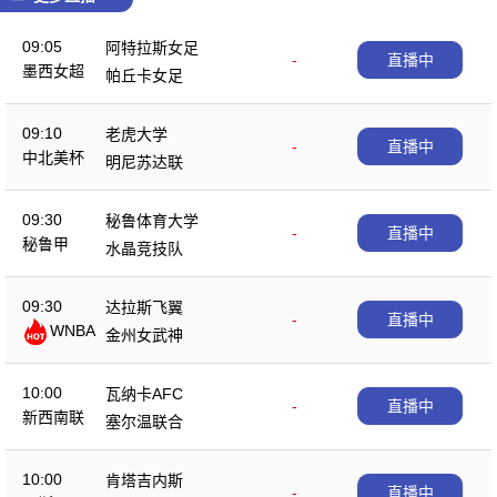
09:05
阿特拉斯女足
-
直播中
墨西女超
帕丘卡女足
09:10
老虎大学
-
直播中
中北美杯
明尼苏达联
09:30
秘鲁体育大学
-
直播中
秘鲁甲
水晶竞技队
09:30
达拉斯飞翼
-
直播中
WNBA
金州女武神
10:00
瓦纳卡AFC
-
直播中
新西南联
塞尔温联合
10:00
肯塔吉内斯
-
直播中