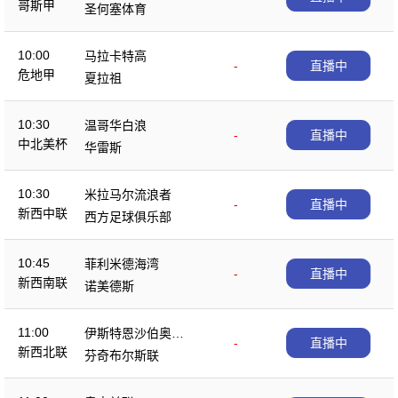
哥斯甲
圣何塞体育
10:00
马拉卡特高
-
直播中
危地甲
夏拉祖
10:30
温哥华白浪
-
直播中
中北美杯
华雷斯
10:30
米拉马尔流浪者
-
直播中
新西中联
西方足球俱乐部
10:45
菲利米德海湾
-
直播中
新西南联
诺美德斯
11:00
伊斯特恩沙伯奥克
-
直播中
新西北联
兰
芬奇布尔斯联