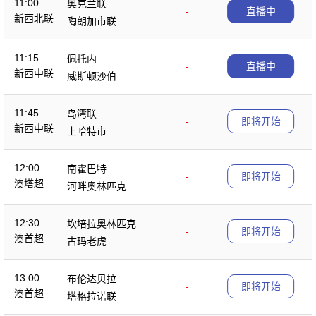
11:00
奥克兰联
-
直播中
新西北联
陶朗加市联
11:15
佩托内
-
直播中
新西中联
威斯顿沙伯
11:45
岛湾联
-
即将开始
新西中联
上哈特市
12:00
南霍巴特
-
即将开始
澳塔超
河畔奥林匹克
12:30
坎培拉奥林匹克
-
即将开始
澳首超
古玛老虎
13:00
布伦达贝拉
-
即将开始
澳首超
塔格拉诺联