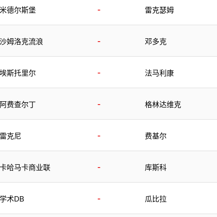
-
米德尔斯堡
雷克瑟姆
-
沙姆洛克流浪
邓多克
-
埃斯托里尔
法马利康
-
阿费查尔丁
格林达维克
-
雷克尼
费基尔
-
卡哈马卡商业联
库斯科
-
学术DB
瓜比拉