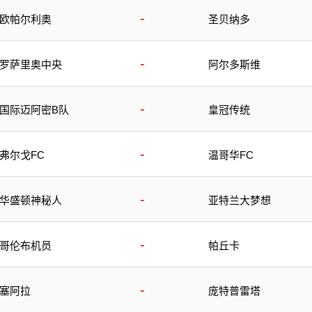
-
欧帕尔利奥
圣贝纳多
-
罗萨里奥中央
阿尔多斯维
-
国际迈阿密B队
皇冠传统
-
弗尔戈FC
温哥华FC
-
华盛顿神秘人
亚特兰大梦想
-
哥伦布机员
帕丘卡
-
塞阿拉
庞特普雷塔