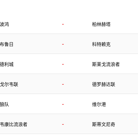
-
波鸿
柏林赫塔
-
布鲁日
科特赖克
-
德利城
斯莱戈流浪者
-
戈尔韦联
德罗赫达联
-
狼队
维尔港
-
韦康比流浪者
斯蒂文尼奇