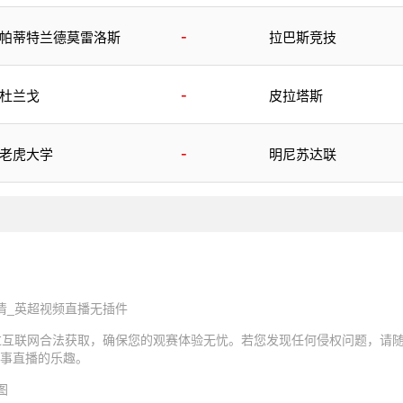
-
帕蒂特兰德莫雷洛斯
拉巴斯竞技
-
杜兰戈
皮拉塔斯
-
老虎大学
明尼苏达联
清_英超视频直播无插件
过互联网合法获取，确保您的观赛体验无忧。若您发现任何侵权问题，请
事直播的乐趣。
图