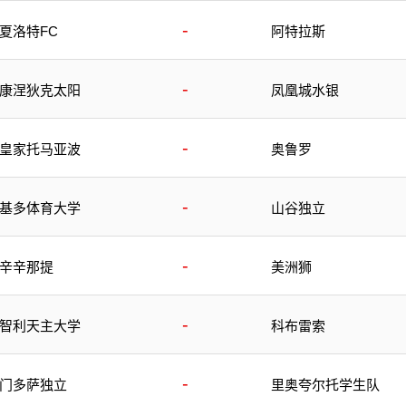
-
夏洛特FC
阿特拉斯
-
康涅狄克太阳
凤凰城水银
-
皇家托马亚波
奥鲁罗
-
基多体育大学
山谷独立
-
辛辛那提
美洲狮
-
智利天主大学
科布雷索
-
门多萨独立
里奥夸尔托学生队