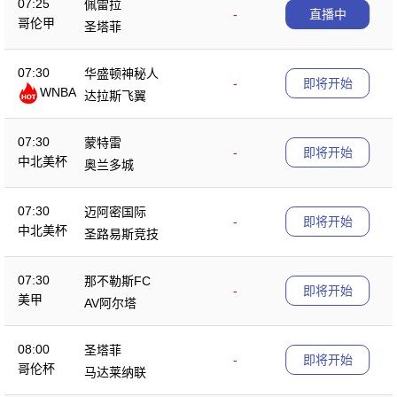
07:25
佩雷拉
-
直播中
哥伦甲
圣塔菲
07:30
华盛顿神秘人
-
即将开始
WNBA
达拉斯飞翼
07:30
蒙特雷
-
即将开始
中北美杯
奥兰多城
07:30
迈阿密国际
-
即将开始
中北美杯
圣路易斯竞技
07:30
那不勒斯FC
-
即将开始
美甲
AV阿尔塔
08:00
圣塔菲
-
即将开始
哥伦杯
马达莱纳联