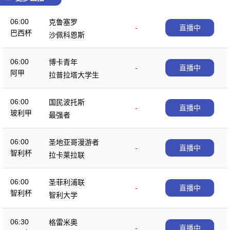
06:00
克鲁塞罗
-
直播中
巴西杯
沙佩科恩斯
06:00
博卡青年
-
直播中
阿甲
拉普拉塔大学生
06:00
国民波托斯
-
直播中
玻利甲
最强者
06:00
圣地亚哥漫游者
-
直播中
智利杯
拉卡莱拉联
06:00
圣菲利浦联
-
直播中
智利杯
智利大学
06:30
格雷米奥
-
直播中