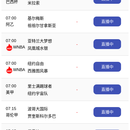
巴西杯
米拉索
07:00
基尔梅斯
-
直播中
阿乙
祖祖尔甘拿斯亚
07:00
亚特兰大梦想
-
直播中
WNBA
凤凰城水银
07:00
纽约自由
-
直播中
WNBA
西雅图风暴
07:00
里士满踢球者
-
直播中
美甲
纽约宇宙队
07:15
波哥大国际
-
直播中
哥伦甲
贾奎斯科尔多巴