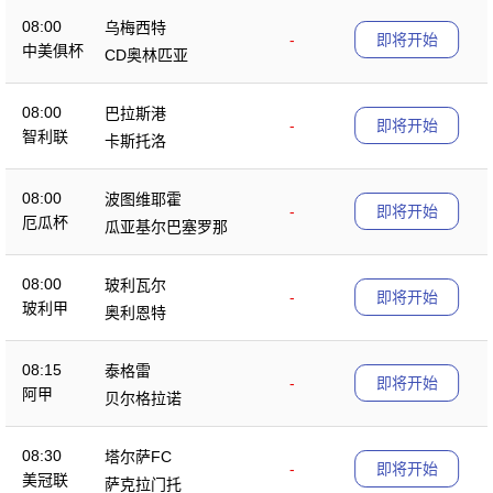
08:00
乌梅西特
-
即将开始
中美俱杯
CD奥林匹亚
08:00
巴拉斯港
-
即将开始
智利联
卡斯托洛
08:00
波图维耶霍
-
即将开始
厄瓜杯
瓜亚基尔巴塞罗那
08:00
玻利瓦尔
-
即将开始
玻利甲
奥利恩特
08:15
泰格雷
-
即将开始
阿甲
贝尔格拉诺
08:30
塔尔萨FC
-
即将开始
美冠联
萨克拉门托