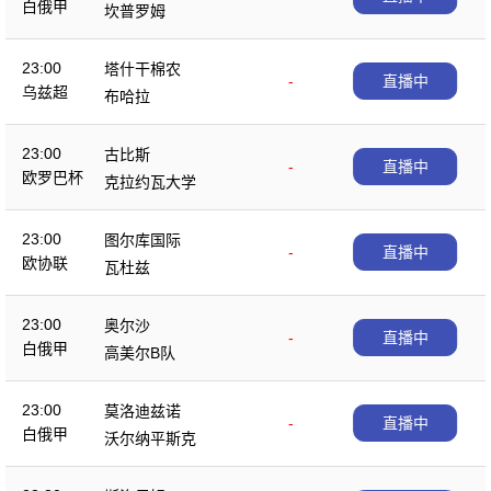
白俄甲
坎普罗姆
23:00
塔什干棉农
-
直播中
乌兹超
布哈拉
23:00
古比斯
-
直播中
欧罗巴杯
克拉约瓦大学
23:00
图尔库国际
-
直播中
欧协联
瓦杜兹
23:00
奥尔沙
-
直播中
白俄甲
高美尔B队
23:00
莫洛迪兹诺
-
直播中
白俄甲
沃尔纳平斯克