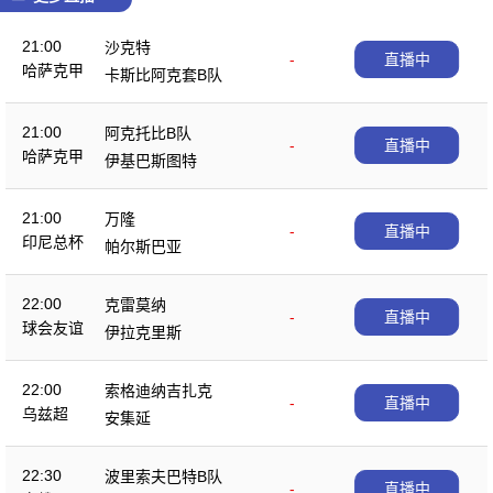
21:00
沙克特
-
直播中
哈萨克甲
卡斯比阿克套B队
21:00
阿克托比B队
-
直播中
哈萨克甲
伊基巴斯图特
21:00
万隆
-
直播中
印尼总杯
帕尔斯巴亚
22:00
克雷莫纳
-
直播中
球会友谊
伊拉克里斯
22:00
索格迪纳吉扎克
-
直播中
乌兹超
安集延
22:30
波里索夫巴特B队
-
直播中