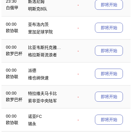
23:30
斯洛尼姆
-
即将开始
白俄甲
明斯克B队
00:00
亚布洛内茨
-
即将开始
欧协联
里加足球学院
00:00
比亚韦斯托克雅盖
-
即将开始
欧罗巴杯
隆
格拉斯哥流浪者
00:00
派德
-
即将开始
欧协联
维也纳快速
00:00
特拉维夫马卡比
-
即将开始
欧罗巴杯
索非亚中央陆军
00:00
诺亚FC
-
即将开始
欧协联
锡永